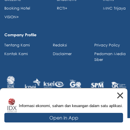
Booking Hotel
RCTI+
MNC Trijaya
VISION+
Company Profile
Tentang Kami
Redaksi
Privacy Policy
Kontak Kami
Disclaimer
Pedoman Media
Siber
Informasi ekonomi, saham dan keuangan dalam satu aplikasi.
© 2026 IDX Channel. All Rights Reserved.
Open in App