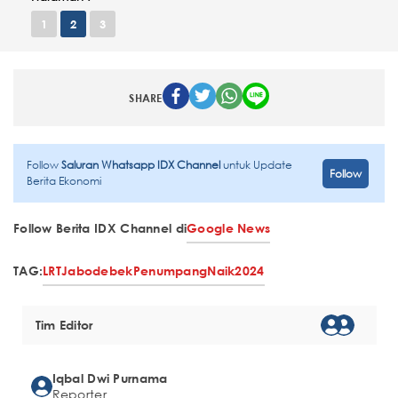
1
2
3
SHARE
Follow
Saluran Whatsapp IDX Channel
untuk Update
Follow
Berita Ekonomi
Follow Berita IDX Channel di
Google News
TAG:
LRT
Jabodebek
Penumpang
Naik
2024
Tim Editor
Iqbal Dwi Purnama
Reporter