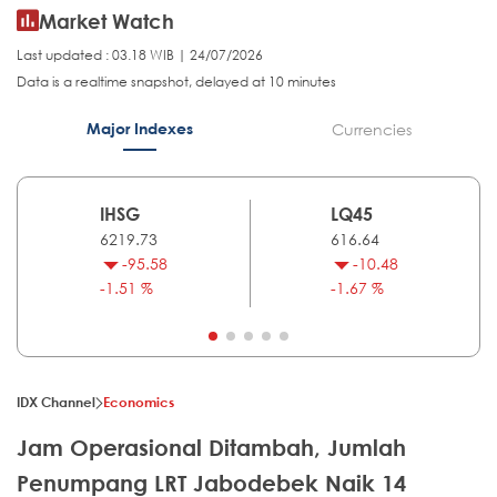
Market Watch
Last updated : 03.18 WIB | 24/07/2026
Data is a realtime snapshot, delayed at 10 minutes
Major Indexes
Currencies
IHSG
LQ45
6219.73
616.64
-95.58
-10.48
-1.51 %
-1.67 %
IDX Channel
Economics
Jam Operasional Ditambah, Jumlah
Penumpang LRT Jabodebek Naik 14