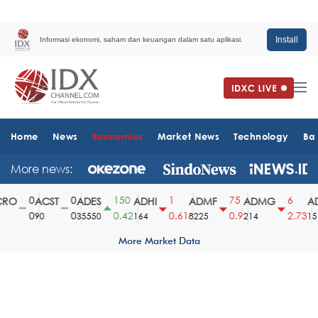
Install
Informasi ekonomi, saham dan keuangan dalam satu aplikasi.
Home
News
Economics
Market News
Technology
Ba
More news:
0
0
150
1
75
6
RO
ACST
ADES
ADHI
ADMF
ADMG
AD
0
0
0.42
0.61
0.9
2.73
90
35550
164
8225
214
1510
More Market Data