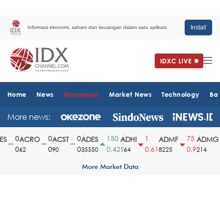
Install
Informasi ekonomi, saham dan keuangan dalam satu aplikasi.
Home
News
Economics
Market News
Technology
Ba
More news:
0
0
0
150
1
75
ACRO
ACST
ADES
ADHI
ADMF
ADMG
0
0
0
0.42
0.61
0.9
62
90
35550
164
8225
214
More Market Data