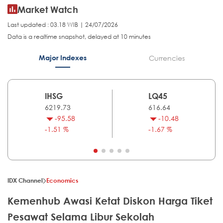
Market Watch
Last updated : 03.18 WIB | 24/07/2026
Data is a realtime snapshot, delayed at 10 minutes
Major Indexes
Currencies
IHSG
LQ45
6219.73
616.64
-95.58
-10.48
-1.51 %
-1.67 %
IDX Channel
Economics
Kemenhub Awasi Ketat Diskon Harga Tiket
Pesawat Selama Libur Sekolah