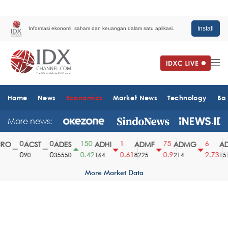
Install
Informasi ekonomi, saham dan keuangan dalam satu aplikasi.
Home
News
Economics
Market News
Technology
Ba
More news:
0
0
150
1
75
6
O
ACST
ADES
ADHI
ADMF
ADMG
AD
0
0
0.42
0.61
0.9
2.73
90
35550
164
8225
214
1510
More Market Data