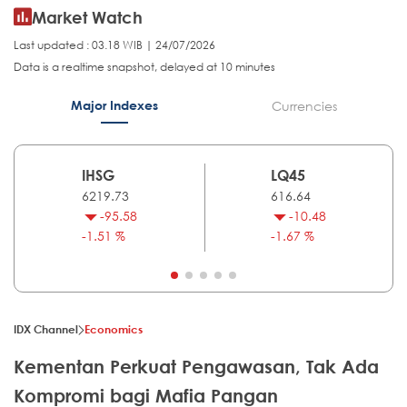
Market Watch
Last updated : 03.18 WIB | 24/07/2026
Data is a realtime snapshot, delayed at 10 minutes
Major Indexes
Currencies
IHSG
LQ45
6219.73
616.64
-95.58
-10.48
-1.51 %
-1.67 %
IDX Channel
Economics
Kementan Perkuat Pengawasan, Tak Ada
Kompromi bagi Mafia Pangan