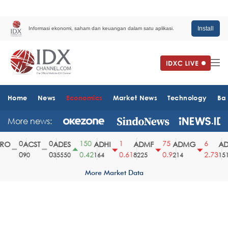
Install
Informasi ekonomi, saham dan keuangan dalam satu aplikasi.
Home
News
Economics
Market News
Technology
Ba
More news:
0
0
150
1
75
6
O
ACST
ADES
ADHI
ADMF
ADMG
ADM
0
0
0.42
0.61
0.9
2.73
90
35550
164
8225
214
1510
More Market Data