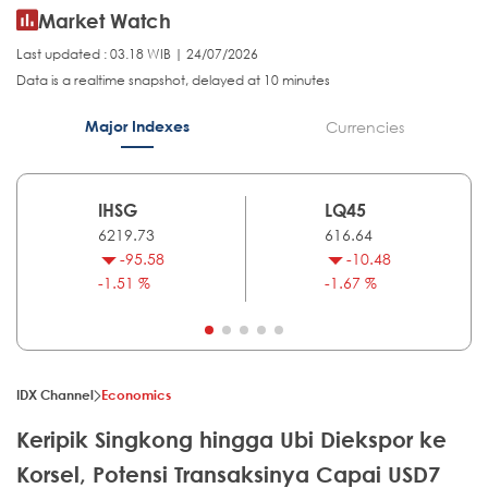
Market Watch
Last updated : 03.18 WIB | 24/07/2026
Data is a realtime snapshot, delayed at 10 minutes
Major Indexes
Currencies
IHSG
LQ45
6219.73
616.64
-95.58
-10.48
-1.51 %
-1.67 %
IDX Channel
Economics
Keripik Singkong hingga Ubi Diekspor ke
Korsel, Potensi Transaksinya Capai USD7