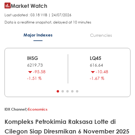
Market Watch
Last updated : 03.18 WIB | 24/07/2026
Data is a realtime snapshot, delayed at 10 minutes
Major Indexes
Currencies
IHSG
LQ45
6219.73
616.64
-95.58
-10.48
-1.51 %
-1.67 %
IDX Channel
Economics
Kompleks Petrokimia Raksasa Lotte di
Cilegon Siap Diresmikan 6 November 2025