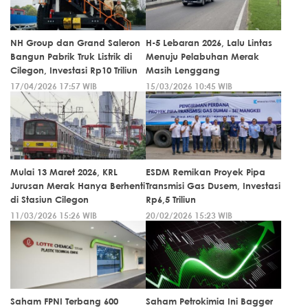
NH Group dan Grand Saleron
H-5 Lebaran 2026, Lalu Lintas
Bangun Pabrik Truk Listrik di
Menuju Pelabuhan Merak
Cilegon, Investasi Rp10 Triliun
Masih Lenggang
17/04/2026 17:57 WIB
15/03/2026 10:45 WIB
Mulai 13 Maret 2026, KRL
ESDM Remikan Proyek Pipa
Jurusan Merak Hanya Berhenti
Transmisi Gas Dusem, Investasi
di Stasiun Cilegon
Rp6,5 Triliun
11/03/2026 15:26 WIB
20/02/2026 15:23 WIB
Saham FPNI Terbang 600
Saham Petrokimia Ini Bagger