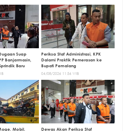
Dugaan Suap
Periksa Staf Administrasi, KPK
KPP Banjarmasin,
Dalami Praktik Pemerasan ke
Sprindik Baru
Bupati Pemalang
IB
04/08/2026 11:56 WIB
Moge, Mobil,
Dewas Akan Periksa Staf