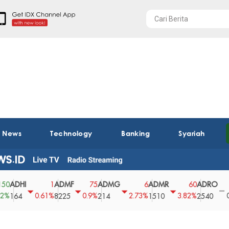
t News
Technology
Banking
Syariah
HI
ADMF
ADMG
ADMR
ADRO
AE
1
75
6
60
0
0.61%
0.9%
2.73%
3.82%
0%
4
8225
214
1510
2540
43