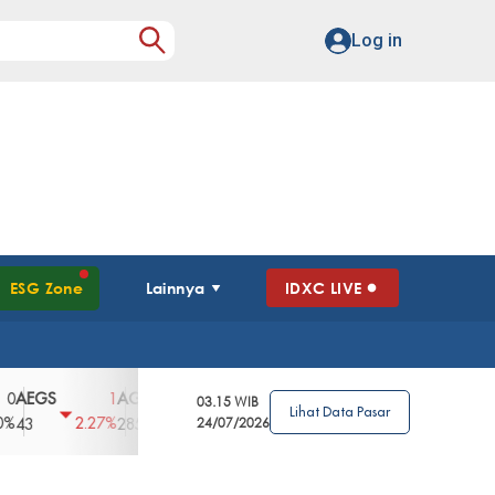
Log in
ESG Zone
Lainnya
IDXC LIVE
GS
AGII
AGRO
AGRS
AHAP
AIM
1
100
4
0
2
03.15 WIB
Lihat Data Pasar
2.27%
3.39%
2.63%
0%
2.04%
2850
148
24/07/2026
62
96
360