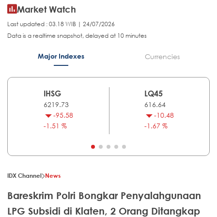
Market Watch
Last updated : 03.18 WIB | 24/07/2026
Data is a realtime snapshot, delayed at 10 minutes
Major Indexes
Currencies
IHSG
LQ45
6219.73
616.64
-95.58
-10.48
-1.51 %
-1.67 %
IDX Channel
News
Bareskrim Polri Bongkar Penyalahgunaan
LPG Subsidi di Klaten, 2 Orang Ditangkap