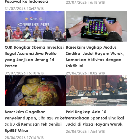
Pesawat ke Indonesia
23/07/2026 16:18 WIB
31/07/2026 13:47 WIB
OJK Bongkar Skema Investasi
Bareskrim Ungkap Modus
Ilegal Asuransi Jiwa Prolife
Sindikat Judol Hayam Wuruk,
yang Janjikan Untung 14
Samarkan Aktivitas dengan
Persen
Taktik Ini
09/07/2026 15:10 WIB
29/06/2026 18:02 WIB
Bareskrim Gagalkan
Polri Ungkap Ada 15
Penyelundupan, Sita 325 Paket
Perusahaan Sponsori Sindikat
Sabu di Kemasan Teh Senilai
Judol di Plaza Hayam Wuruk
Rp585 Miliar
26/06/2026 17:56 WIB
28/06/2026 17:16 WIB