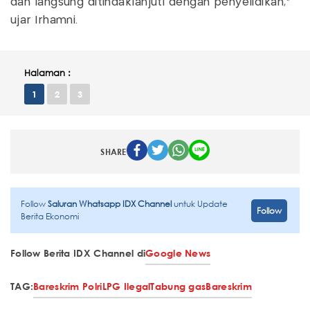
dan langsung ditindaklanjuti dengan penyelidikan,”
ujar Irhamni.
Halaman :
1
2
3
SHARE
Follow
Saluran Whatsapp IDX Channel
untuk Update
Follow
Berita Ekonomi
Follow Berita IDX Channel di
Google News
TAG:
Bareskrim Polri
LPG Ilegal
Tabung gas
Bareskrim