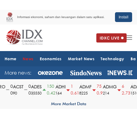
Install
Informasi ekonomi, saham dan keuangan dalam satu aplikasi.
Home
News
Economics
Market News
Technology
Ba
More news:
0
0
150
1
75
6
O
ACST
ADES
ADHI
ADMF
ADMG
ADM
0
0
0.42
0.61
0.9
2.73
90
35550
164
8225
214
1510
More Market Data