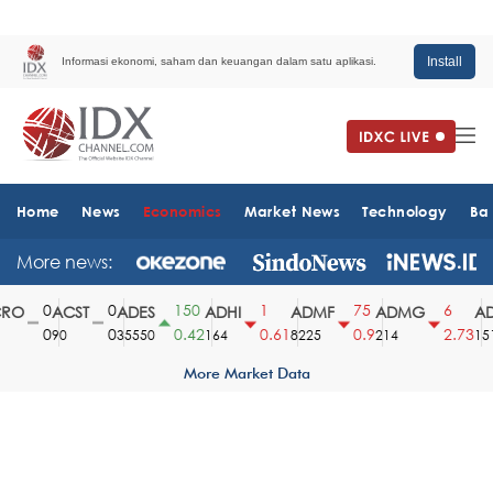
Install
Informasi ekonomi, saham dan keuangan dalam satu aplikasi.
Home
News
Economics
Market News
Technology
Ba
More news:
0
0
150
1
75
6
O
ACST
ADES
ADHI
ADMF
ADMG
ADM
0
0
0.42
0.61
0.9
2.73
90
35550
164
8225
214
1510
More Market Data