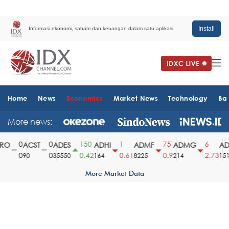
Install
Informasi ekonomi, saham dan keuangan dalam satu aplikasi.
Home
News
Economics
Market News
Technology
Ba
More news:
0
0
150
1
75
6
O
ACST
ADES
ADHI
ADMF
ADMG
ADM
0
0
0.42
0.61
0.9
2.73
90
35550
164
8225
214
1510
More Market Data