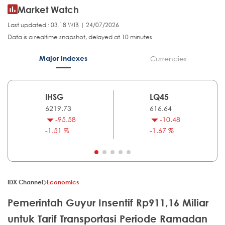
Market Watch
Last updated : 03.18 WIB | 24/07/2026
Data is a realtime snapshot, delayed at 10 minutes
Major Indexes
Currencies
IHSG
LQ45
6219.73
616.64
-95.58
-10.48
-1.51 %
-1.67 %
IDX Channel
Economics
Pemerintah Guyur Insentif Rp911,16 Miliar
untuk Tarif Transportasi Periode Ramadan