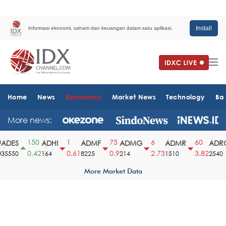
Install
Informasi ekonomi, saham dan keuangan dalam satu aplikasi.
Home
News
Economics
Market News
Technology
Ba
More news:
150
1
75
6
60
DES
ADHI
ADMF
ADMG
ADMR
ADRO
0.42
0.61
0.9
2.73
3.82
5550
164
8225
214
1510
2540
More Market Data