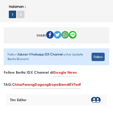
Halaman :
1
2
SHARE
Follow
Saluran Whatsapp IDX Channel
untuk Update
Follow
Berita Ekonomi
Follow Berita IDX Channel di
Google News
TAG:
China
Perang
Dagang
Eropa
Brendi
EV
Tarif
Tim Editor