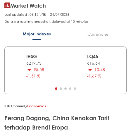
Market Watch
Last updated : 03.18 WIB | 24/07/2026
Data is a realtime snapshot, delayed at 10 minutes
Major Indexes
Currencies
IHSG
LQ45
6219.73
616.64
-95.58
-10.48
-1.51 %
-1.67 %
IDX Channel
Economics
Perang Dagang, China Kenakan Tarif
terhadap Brendi Eropa