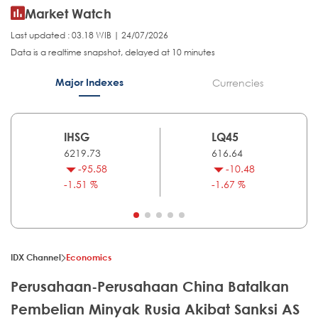
Market Watch
Last updated : 03.18 WIB | 24/07/2026
Data is a realtime snapshot, delayed at 10 minutes
Major Indexes
Currencies
IHSG
LQ45
6219.73
616.64
-95.58
-10.48
-1.51 %
-1.67 %
IDX Channel
Economics
Perusahaan-Perusahaan China Batalkan
Pembelian Minyak Rusia Akibat Sanksi AS