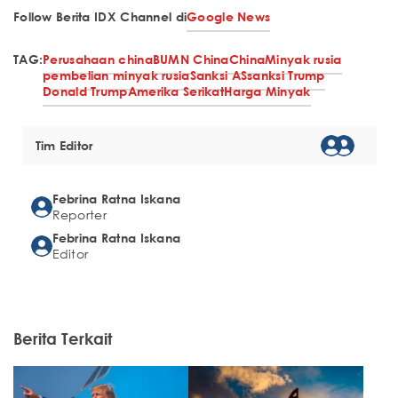
Follow Berita IDX Channel di
Google News
TAG:
Perusahaan china
BUMN China
China
Minyak rusia
pembelian minyak rusia
Sanksi AS
sanksi Trump
Donald Trump
Amerika Serikat
Harga Minyak
Tim Editor
Febrina Ratna Iskana
Reporter
Febrina Ratna Iskana
Editor
Berita Terkait