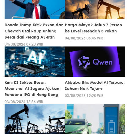
Donald Trump Kritik Exxon dan
Harga Minyak Jatuh 7 Persen
Chevron usai Raup Untung
ke Level Terendah 3 Pekan
Besar dari Perang AS-Iran
04/08/2026 06:45 WIB
04/08/2026 07:20 WIB
Kimi K3 Sukses Besar,
Alibaba Rilis Model AI Terbaru,
Moonshot AI Segera Ajukan
Saham Naik Tajam
Rencana IPO di Hong Kong
03/08/2026 12:25 WIB
03/08/2026 15:56 WIB