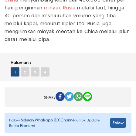
China
menyumbang lebih dari 400.000 barel per
hari pengiriman
minyak Rusia
melalui laut, hingga
40 persen dari keseluruhan volume yang tiba
melalui kapal, menurut Kpler Ltd. Rusia juga
mengirimkan minyak mentah ke China melalui jalur
darat melalui pipa.
Halaman :
1
2
3
4
SHARE
Follow
Saluran Whatsapp IDX Channel
untuk Update
Follow
Berita Ekonomi