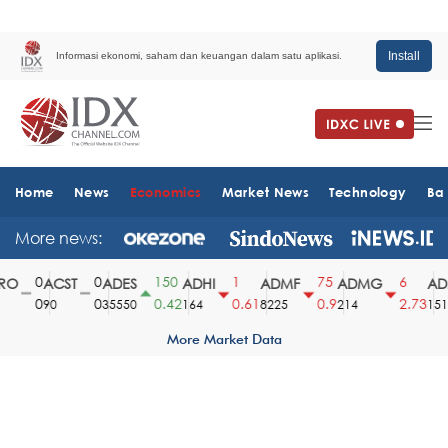
Install
Informasi ekonomi, saham dan keuangan dalam satu aplikasi.
Home
News
Economics
Market News
Technology
Ba
More news:
0
0
150
1
75
6
O
ACST
ADES
ADHI
ADMF
ADMG
ADM
0
0
0.42
0.61
0.9
2.73
90
35550
164
8225
214
1510
More Market Data