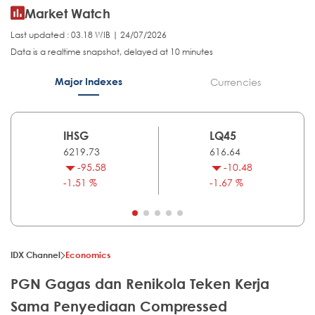
Market Watch
Last updated : 03.18 WIB | 24/07/2026
Data is a realtime snapshot, delayed at 10 minutes
Major Indexes
Currencies
IHSG
LQ45
6219.73
616.64
-95.58
-10.48
-1.51 %
-1.67 %
IDX Channel
Economics
PGN Gagas dan Renikola Teken Kerja
Sama Penyediaan Compressed