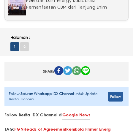
PGN dan Dart Energy Kolaborasi
Pemanfaatan CBM dari Tanjung Enim
Halaman :
1
2
SHARE
Follow
Saluran Whatsapp IDX Channel
untuk Update
Follow
Berita Ekonomi
Follow Berita IDX Channel di
Google News
TAG:
PGN
Heads of Agreement
Renikola Primer Energi