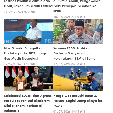
Fasilitas Produksi Vaksin dan
di Sumut Aman, Pengawalan
Obat, Tekan Emisi dan Efisiensi
Polisi Percepat Pasokan ke
SPBU
19/07/2026 19:00 WIB
18/07/2026 21:00 WIB
Blok Masela Ditargetkan
Wamen ESDM Pastikan
Produksi pada 2029, Harga
Evaluasi Menyeluruh
Gas Masih Negosiasi
Kelangkaan BBM di Sumut
17/07/2026 09:31 WIB
17/07/2026 05:00 WIB
Kolaborasi ESGIN dan Agraus
Harga Gas Industri Turun 37
Resources Perkuat Ekosistem
Persen, Begini Dampaknya ke
Nilai Ekonomi Karbon di
PGAS
Indonesia
01/07/2026 19:45 WIB