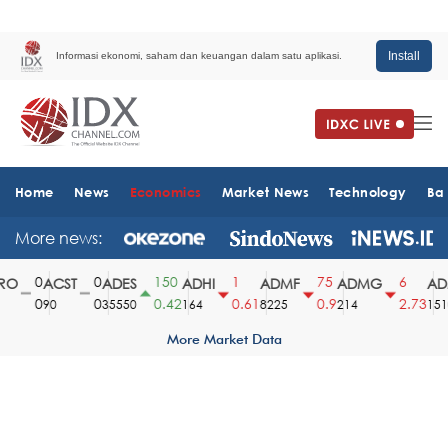
Install
Informasi ekonomi, saham dan keuangan dalam satu aplikasi.
Home
News
Economics
Market News
Technology
Ba
More news:
0
0
150
1
75
6
O
ACST
ADES
ADHI
ADMF
ADMG
ADM
0
0
0.42
0.61
0.9
2.73
90
35550
164
8225
214
1510
More Market Data