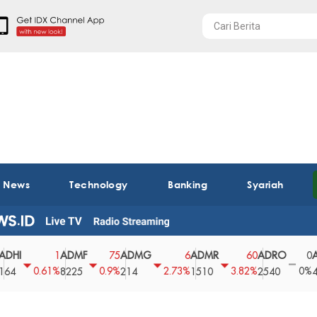
t News
Technology
Banking
Syariah
ADMF
ADMG
ADMR
ADRO
AEGS
1
75
6
60
0
0.61%
0.9%
2.73%
3.82%
0%
8225
214
1510
2540
43