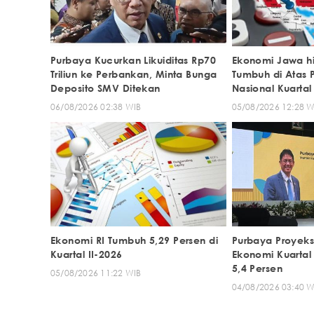
Purbaya Kucurkan Likuiditas Rp70
Ekonomi Jawa h
Triliun ke Perbankan, Minta Bunga
Tumbuh di Atas
Deposito SMV Ditekan
Nasional Kuartal
06/08/2026 02:38 WIB
05/08/2026 12:28 W
Ekonomi RI Tumbuh 5,29 Persen di
Purbaya Proyeks
Kuartal II-2026
Ekonomi Kuartal 
5,4 Persen
05/08/2026 11:22 WIB
04/08/2026 03:40 W