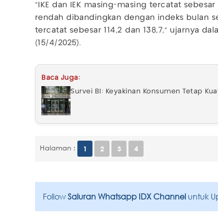
"IKE dan IEK masing-masing tercatat sebesar 1
rendah dibandingkan dengan indeks bulan 
tercatat sebesar 114,2 dan 138,7," ujarnya da
(15/4/2025).
Baca Juga:
Survei BI: Keyakinan Konsumen Tetap Ku
Halaman :
1
2
3
4
Follow
Saluran Whatsapp IDX Channel
untuk U