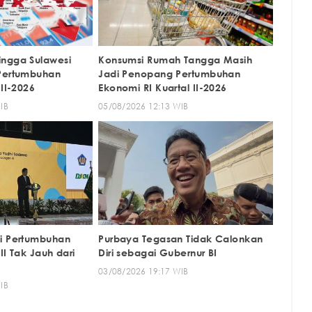
ingga Sulawesi
Konsumsi Rumah Tangga Masih
 Pertumbuhan
Jadi Penopang Pertumbuhan
 II-2026
Ekonomi RI Kuartal II-2026
IB
05/08/2026 12:13 WIB
i Pertumbuhan
Purbaya Tegasan Tidak Calonkan
II Tak Jauh dari
Diri sebagai Gubernur BI
03/08/2026 19:17 WIB
IB