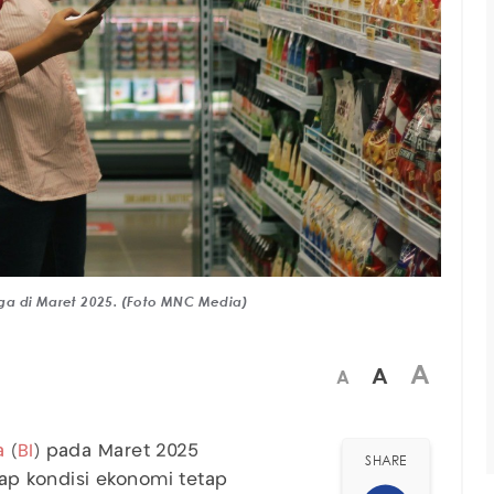
jaga di Maret 2025. (Foto MNC Media)
A
A
A
a
(
BI
) pada Maret 2025
SHARE
ap kondisi ekonomi tetap