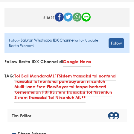
SHARE
Follow
Saluran Whatsapp IDX Channel
untuk Update
Follow
Berita Ekonomi
Follow Berita IDX Channel di
Google News
TAG:
Tol Bali Mandara
MLFF
Sistem transaksi tol nontunai
transaksi tol nontunai pembayaran nirsentuh
Multi Lane Free Flow
Bayar tol tanpa berhenti
Kementerian PUPR
Sistem Transaksi Tol Nirsentuh
Sistem Transaksi Tol Nirsentuh MLFF
Tim Editor
Dhera Arizona