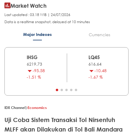
Market Watch
Last updated : 03.18 WIB | 24/07/2026
Data is a realtime snapshot, delayed at 10 minutes
Major Indexes
Currencies
IHSG
LQ45
6219.73
616.64
-95.58
-10.48
-1.51 %
-1.67 %
IDX Channel
Economics
Uji Coba Sistem Transaksi Tol Nirsentuh
MLFF akan Dilakukan di Tol Bali Mandara