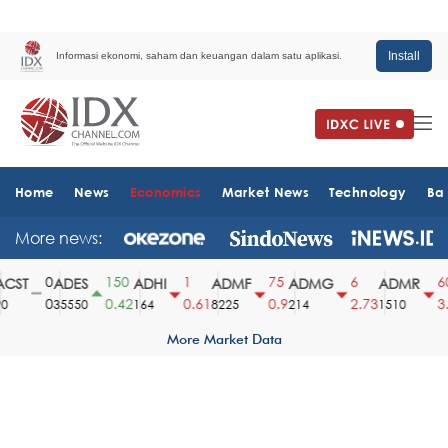
Install
Informasi ekonomi, saham dan keuangan dalam satu aplikasi.
Home
News
Economics
Market News
Technology
Ba
More news:
0
150
1
75
6
60
ST
ADES
ADHI
ADMF
ADMG
ADMR
0
0.42
0.61
0.9
2.73
3.8
35550
164
8225
214
1510
More Market Data