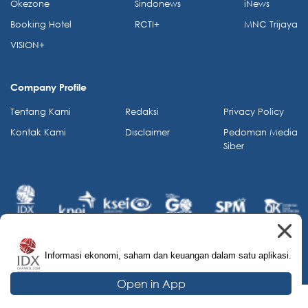
Okezone
Sindonews
iNews
Booking Hotel
RCTI+
MNC Trijaya
VISION+
Company Profile
Tentang Kami
Redaksi
Privacy Policy
Kontak Kami
Disclaimer
Pedoman Media
Siber
Informasi ekonomi, saham dan keuangan dalam satu aplikasi.
© 2026 IDX Channel. All Rights Reserved.
Open in App