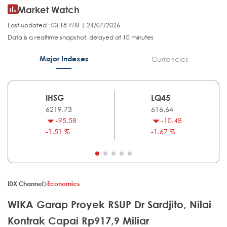
Market Watch
Last updated : 03.18 WIB | 24/07/2026
Data is a realtime snapshot, delayed at 10 minutes
Major Indexes
Currencies
IHSG
LQ45
6219.73
616.64
-95.58
-10.48
-1.51 %
-1.67 %
IDX Channel
Economics
WIKA Garap Proyek RSUP Dr Sardjito, Nilai
Kontrak Capai Rp917,9 Miliar