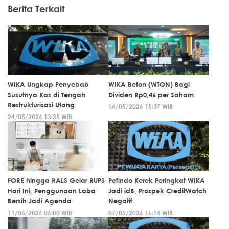
Berita Terkait
WIKA Ungkap Penyebab
WIKA Beton (WTON) Bagi
Susutnya Kas di Tengah
Dividen Rp0,46 per Saham
Restrukturisasi Utang
14/05/2026 15:37 WIB
24/05/2026 13:35 WIB
FORE hingga RALS Gelar RUPS
Pefindo Kerek Peringkat WIKA
Hari Ini, Penggunaan Laba
Jadi idB, Prospek CreditWatch
Bersih Jadi Agenda
Negatif
11/05/2026 06:00 WIB
07/05/2026 15:14 WIB