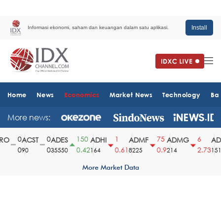
Install
Informasi ekonomi, saham dan keuangan dalam satu aplikasi.
Home
News
Economics
Market News
Technology
Ba
More news:
0
0
150
1
75
6
O
ACST
ADES
ADHI
ADMF
ADMG
ADM
0
0
0.42
0.61
0.9
2.73
90
35550
164
8225
214
1510
More Market Data