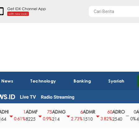
t News
Technology
Banking
Syariah
ADMF
ADMG
ADMR
ADRO
AEGS
1
75
6
60
0
0.61%
0.9%
2.73%
3.82%
0%
8225
214
1510
2540
43