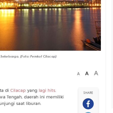
an Sekeluarga. (Foto: Pemkot Cilacap)
A
A
A
ta di
Cilacap
yang
lagi hits
.
SHARE
wa Tengah, daerah ini memiliki
unjungi saat liburan.