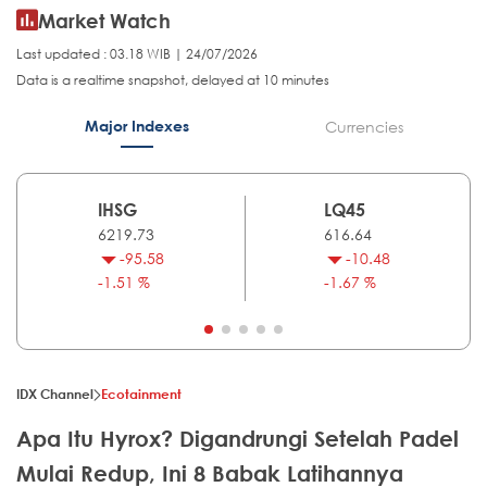
Market Watch
Last updated : 03.18 WIB | 24/07/2026
Data is a realtime snapshot, delayed at 10 minutes
Major Indexes
Currencies
IHSG
LQ45
6219.73
616.64
-95.58
-10.48
-1.51 %
-1.67 %
IDX Channel
Ecotainment
Apa Itu Hyrox? Digandrungi Setelah Padel
Mulai Redup, Ini 8 Babak Latihannya