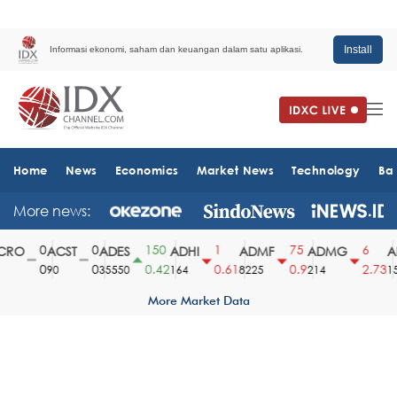
Install
Informasi ekonomi, saham dan keuangan dalam satu aplikasi.
Home
News
Economics
Market News
Technology
Ba
More news:
0
0
150
1
75
6
RO
ACST
ADES
ADHI
ADMF
ADMG
AD
0
0
0.42
0.61
0.9
2.73
90
35550
164
8225
214
151
More Market Data