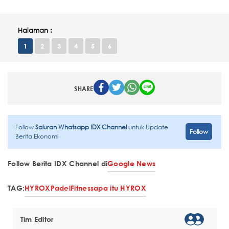
Halaman :
1
2
3
4
5
6
SHARE
Follow
Saluran Whatsapp IDX Channel
untuk Update
Follow
Berita Ekonomi
Follow Berita IDX Channel di
Google News
TAG:
HYROX
Padel
Fitness
apa itu HYROX
Tim Editor