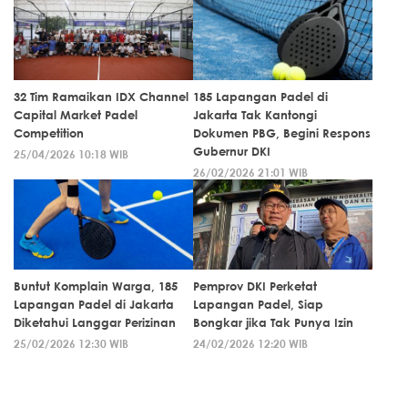
32 Tim Ramaikan IDX Channel
185 Lapangan Padel di
Capital Market Padel
Jakarta Tak Kantongi
Competition
Dokumen PBG, Begini Respons
Gubernur DKI
25/04/2026 10:18 WIB
26/02/2026 21:01 WIB
Buntut Komplain Warga, 185
Pemprov DKI Perketat
Lapangan Padel di Jakarta
Lapangan Padel, Siap
Diketahui Langgar Perizinan
Bongkar jika Tak Punya Izin
25/02/2026 12:30 WIB
24/02/2026 12:20 WIB