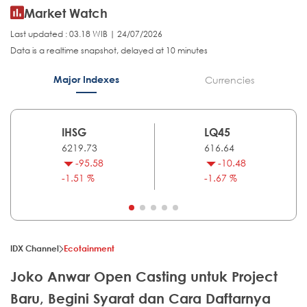
Market Watch
Last updated : 03.18 WIB | 24/07/2026
Data is a realtime snapshot, delayed at 10 minutes
Major Indexes
Currencies
IHSG
LQ45
6219.73
616.64
-95.58
-10.48
-1.51 %
-1.67 %
IDX Channel
Ecotainment
Joko Anwar Open Casting untuk Project
Baru, Begini Syarat dan Cara Daftarnya