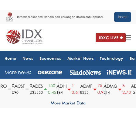
Install
Informasi ekonomi, saham dan keuangan dalam satu aplikasi.
Home
News
Economics
Market News
Technology
Ba
More news:
0
0
150
1
75
6
O
ACST
ADES
ADHI
ADMF
ADMG
AD
0
0
0.42
0.61
0.9
2.73
90
35550
164
8225
214
1510
More Market Data