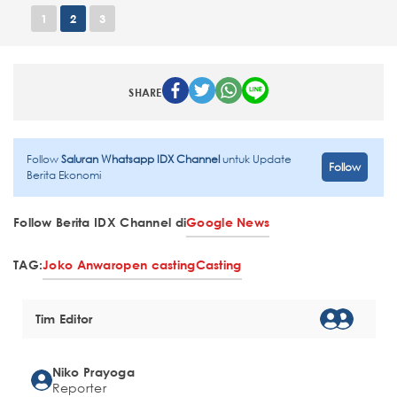
1
2
3
SHARE
Follow
Saluran Whatsapp IDX Channel
untuk Update
Follow
Berita Ekonomi
Follow Berita IDX Channel di
Google News
TAG:
Joko Anwar
open casting
Casting
Tim Editor
Niko Prayoga
Reporter