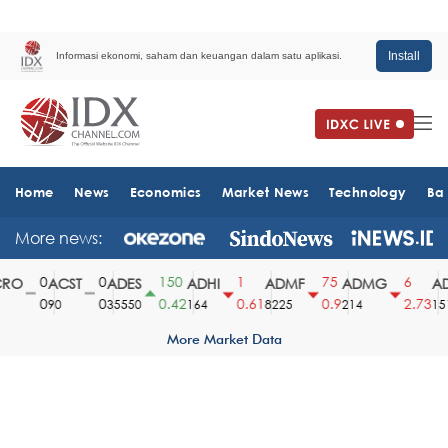
Install
Informasi ekonomi, saham dan keuangan dalam satu aplikasi.
Home
News
Economics
Market News
Technology
Ba
More news:
0
0
150
1
75
6
O
ACST
ADES
ADHI
ADMF
ADMG
AD
0
0
0.42
0.61
0.9
2.73
90
35550
164
8225
214
1510
More Market Data