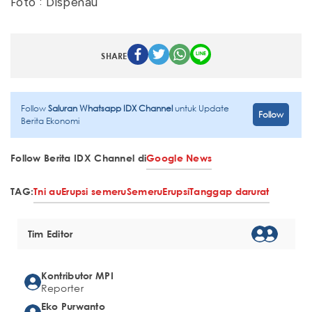
Foto : Dispenau
SHARE
Follow
Saluran Whatsapp IDX Channel
untuk Update
Follow
Berita Ekonomi
Follow Berita IDX Channel di
Google News
TAG:
Tni au
Erupsi semeru
Semeru
Erupsi
Tanggap darurat
Tim Editor
Kontributor MPI
Reporter
Eko Purwanto