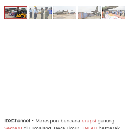
IDXChannel
- Merespon bencana
erupsi
gunung
Semeru
di Lumajang Jawa Timur,
TNI AU
bergerak