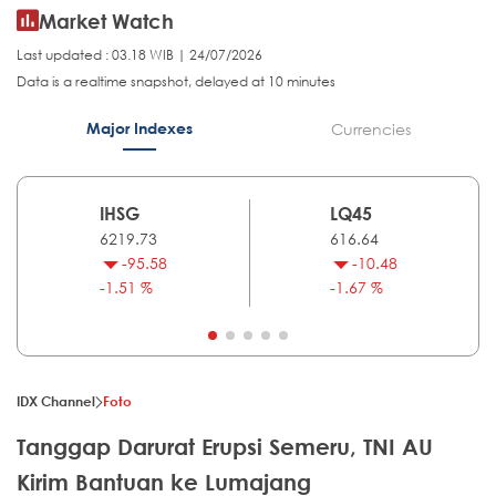
Market Watch
Last updated : 03.18 WIB | 24/07/2026
Data is a realtime snapshot, delayed at 10 minutes
Major Indexes
Currencies
IHSG
LQ45
6219.73
616.64
-95.58
-10.48
-1.51 %
-1.67 %
IDX Channel
Foto
Tanggap Darurat Erupsi Semeru, TNI AU
Kirim Bantuan ke Lumajang