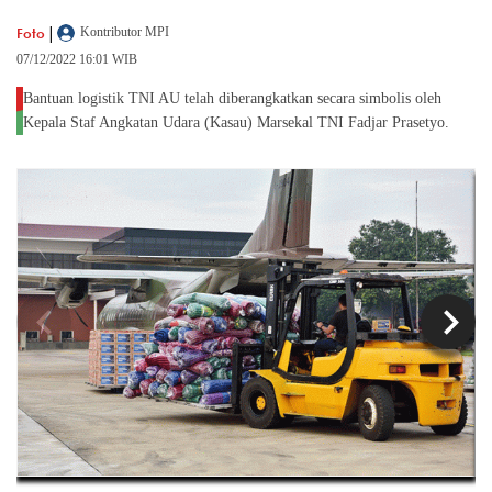
|
Foto
Kontributor MPI
07/12/2022 16:01 WIB
Bantuan logistik TNI AU telah diberangkatkan secara simbolis oleh
Kepala Staf Angkatan Udara (Kasau) Marsekal TNI Fadjar Prasetyo.
chevron_left
chevron_right