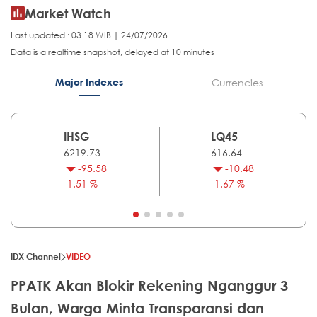
Market Watch
Last updated : 03.18 WIB | 24/07/2026
Data is a realtime snapshot, delayed at 10 minutes
Major Indexes
Currencies
IHSG
LQ45
6219.73
616.64
-95.58
-10.48
-1.51 %
-1.67 %
IDX Channel
VIDEO
PPATK Akan Blokir Rekening Nganggur 3
Bulan, Warga Minta Transparansi dan