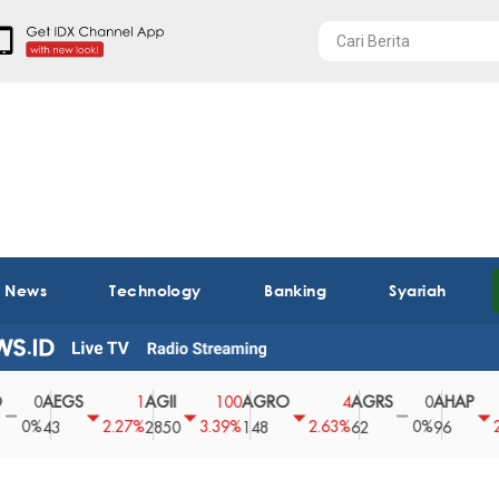
t News
Technology
Banking
Syariah
AEGS
AGII
AGRO
AGRS
AHAP
0
1
100
4
0
2
%
2.27%
3.39%
2.63%
0%
2.04%
43
2850
148
62
96