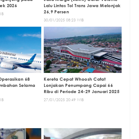
lek 2026
Lalu Lintas Tol Trans Jawa Melonjak
26,9 Persen
IB
30/01/2025 08:23 WIB
Operasikan 68
Kereta Cepat Whoosh Catat
ambahan Selama
Lonjakan Penumpang Capai 66
Ribu di Periode 24-29 Januari 2025
IB
27/01/2025 20:49 WIB