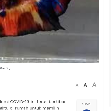
 Media)
A
A
A
mi COVID-19 ini terus berkibar.
SHARE
aktu di rumah untuk memilih