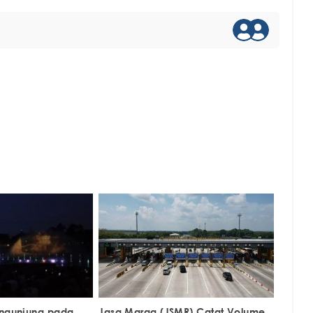
engunjung pada
Jasa Marga (JSMR) Catat Volume