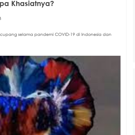
Apa Khasiatnya?
B
an cupang selama pandemi COVID-19 di Indonesia dan