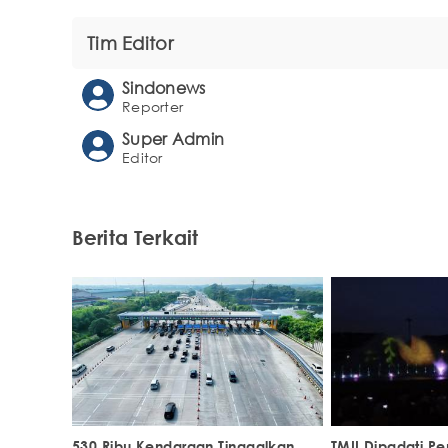
Tim Editor
Sindonews
Reporter
Super Admin
Editor
Berita Terkait
530 Ribu Kendaraan Tinggalkan
TMII Dipadati P