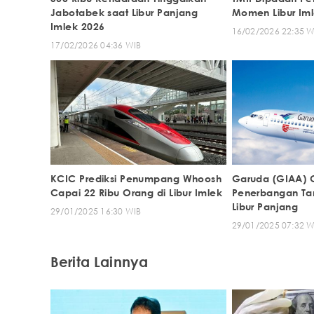
Jabotabek saat Libur Panjang
Momen Libur Im
Imlek 2026
16/02/2026 22:35 W
17/02/2026 04:36 WIB
KCIC Prediksi Penumpang Whoosh
Garuda (GIAA) 
Capai 22 Ribu Orang di Libur Imlek
Penerbangan T
Libur Panjang
29/01/2025 16:30 WIB
29/01/2025 07:32 W
Berita Lainnya