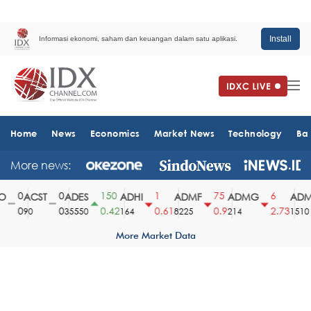
Install
Informasi ekonomi, saham dan keuangan dalam satu aplikasi.
Home
News
Economics
Market News
Technology
Ba
More news:
0
0
150
1
75
6
ACST
ADES
ADHI
ADMF
ADMG
ADMR
0
0
0.42
0.61
0.9
2.73
90
35550
164
8225
214
1510
More Market Data