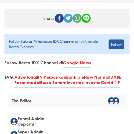
SHARE
Follow
Saluran Whatsapp IDX Channel
untuk Update
Follow
Berita Ekonomi
Follow Berita IDX Channel di
Google News
TAG:
Advertorial
BNI
Perbankan
Bank bni
New Normal
IDX
BEI
Pasar modal
Bursa Saham
Investasi
Investor
Covid-19
Tim Editor
Fahmi Abidin
Reporter
Super Admin