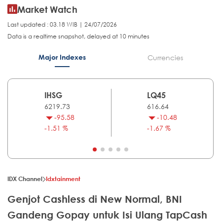
Market Watch
Last updated : 03.18 WIB | 24/07/2026
Data is a realtime snapshot, delayed at 10 minutes
Major Indexes
Currencies
IHSG
LQ45
6219.73
616.64
-95.58
-10.48
-1.51 %
-1.67 %
IDX Channel
Idxtainment
Genjot Cashless di New Normal, BNI
Gandeng Gopay untuk Isi Ulang TapCash