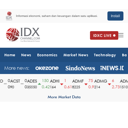
Install
Informasi ekonomi, saham dan keuangan dalam satu aplikasi.
Home
News
Economics
Market News
Technology
Ba
More news:
0
0
150
1
75
6
ACST
ADES
ADHI
ADMF
ADMG
ADMR
0
0
0.42
0.61
0.9
2.73
90
35550
164
8225
214
1510
More Market Data