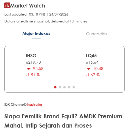
Market Watch
Last updated : 03.18 WIB | 24/07/2026
Data is a realtime snapshot, delayed at 10 minutes
Major Indexes
Currencies
IHSG
LQ45
6219.73
616.64
-95.58
-10.48
-1.51 %
-1.67 %
IDX Channel
Inspirator
Siapa Pemilik Brand Equil? AMDK Premium
Mahal, Intip Sejarah dan Proses