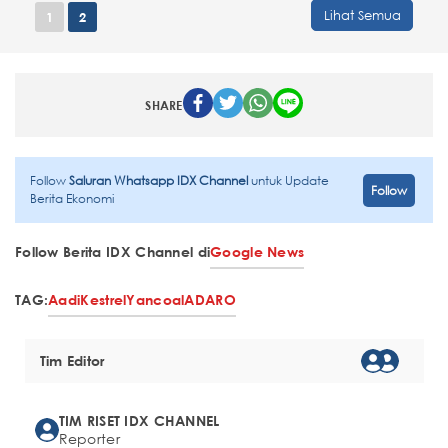
Lihat Semua
1
2
SHARE
Follow
Saluran Whatsapp IDX Channel
untuk Update
Follow
Berita Ekonomi
Follow Berita IDX Channel di
Google News
TAG:
Aadi
Kestrel
Yancoal
ADARO
Tim Editor
TIM RISET IDX CHANNEL
Reporter