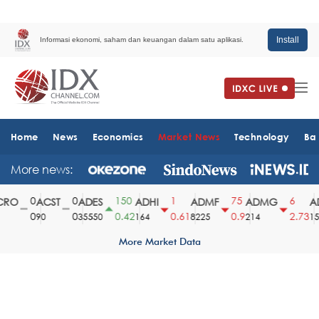
Install
Informasi ekonomi, saham dan keuangan dalam satu aplikasi.
Home
News
Economics
Market News
Technology
Ba
More news:
0
0
150
1
75
6
RO
ACST
ADES
ADHI
ADMF
ADMG
AD
0
0
0.42
0.61
0.9
2.73
90
35550
164
8225
214
151
More Market Data