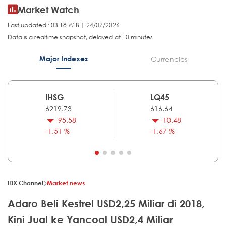
Market Watch
Last updated : 03.18 WIB | 24/07/2026
Data is a realtime snapshot, delayed at 10 minutes
Major Indexes
Currencies
IHSG
LQ45
6219.73
616.64
-95.58
-10.48
-1.51 %
-1.67 %
IDX Channel
Market news
Adaro Beli Kestrel USD2,25 Miliar di 2018,
Kini Jual ke Yancoal USD2,4 Miliar