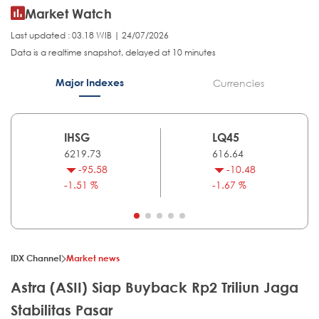
Market Watch
Last updated : 03.18 WIB | 24/07/2026
Data is a realtime snapshot, delayed at 10 minutes
Major Indexes
Currencies
IHSG
LQ45
6219.73
616.64
-95.58
-10.48
-1.51 %
-1.67 %
IDX Channel
Market news
Astra (ASII) Siap Buyback Rp2 Triliun Jaga
Stabilitas Pasar