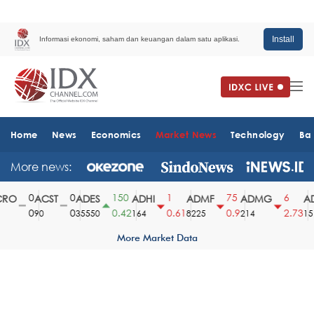
Install
Informasi ekonomi, saham dan keuangan dalam satu aplikasi.
Home
News
Economics
Market News
Technology
Ba
More news:
0
0
150
1
75
6
O
ACST
ADES
ADHI
ADMF
ADMG
AD
0
0
0.42
0.61
0.9
2.73
90
35550
164
8225
214
1510
More Market Data