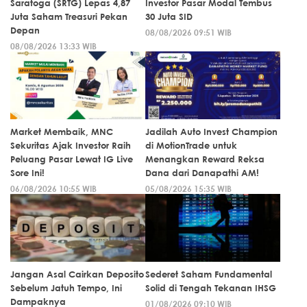
Saratoga (SRTG) Lepas 4,87
Investor Pasar Modal Tembus
Juta Saham Treasuri Pekan
30 Juta SID
Depan
08/08/2026 09:51 WIB
08/08/2026 13:33 WIB
Market Membaik, MNC
Jadilah Auto Invest Champion
Sekuritas Ajak Investor Raih
di MotionTrade untuk
Peluang Pasar Lewat IG Live
Menangkan Reward Reksa
Sore Ini!
Dana dari Danapathi AM!
06/08/2026 10:55 WIB
05/08/2026 15:35 WIB
Jangan Asal Cairkan Deposito
Sederet Saham Fundamental
Sebelum Jatuh Tempo, Ini
Solid di Tengah Tekanan IHSG
Dampaknya
01/08/2026 09:10 WIB