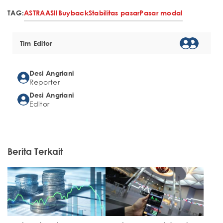
TAG:
ASTRA
ASII
Buyback
Stabilitas pasar
Pasar modal
Tim Editor
Desi Angriani
Reporter
Desi Angriani
Editor
Berita Terkait