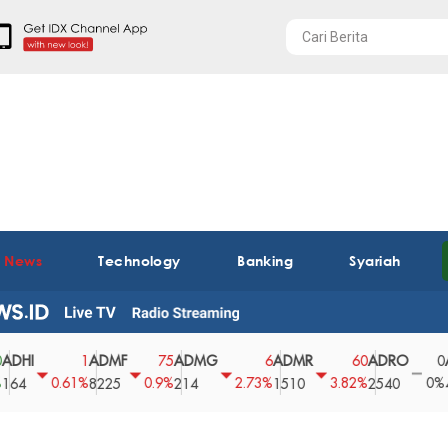
t News
Technology
Banking
Syariah
ADMF
ADMG
ADMR
ADRO
AEGS
1
75
6
60
0
0.61%
0.9%
2.73%
3.82%
0%
8225
214
1510
2540
43