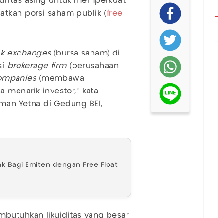
uritas asing untuk memperkuat
atkan porsi saham publik (
free
ck exchanges
(bursa saham) di
si
brokerage firm
(perusahaan
companies
(membawa
a menarik investor," kata
oman Yetna di Gedung BEI,
ak Bagi Emiten dengan Free Float
butuhkan likuiditas yang besar