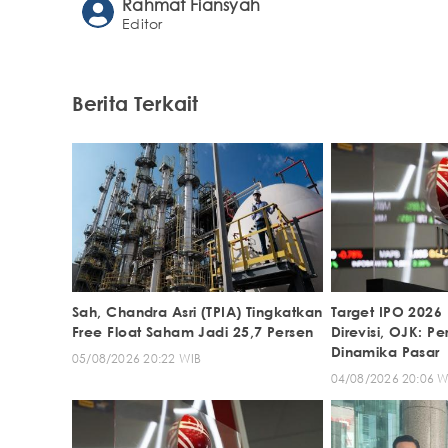
Rahmat Fiansyah
Editor
Berita Terkait
Sah, Chandra Asri (TPIA) Tingkatkan
Target IPO 2026
Free Float Saham Jadi 25,7 Persen
Direvisi, OJK: P
Dinamika Pasar
05/08/2026 20:22 WIB
04/08/2026 20:06 W