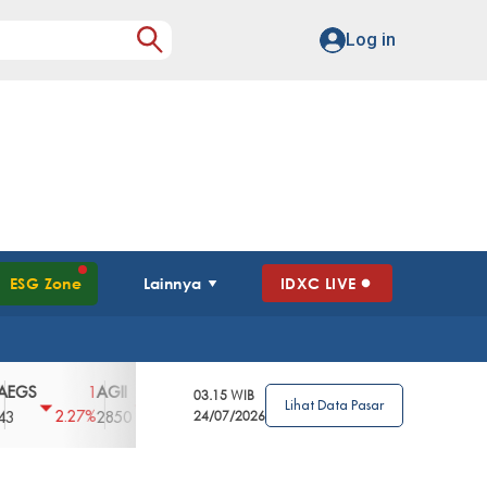
Log in
ESG Zone
Lainnya
IDXC LIVE
AGII
AGRO
AGRS
AHAP
AIMS
1
100
4
0
2
03.15 WIB
Lihat Data Pasar
2.27%
3.39%
2.63%
0%
2.04%
2850
148
24/07/2026
62
96
360