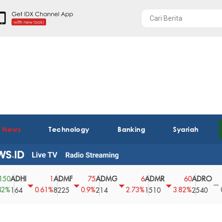
t News
Technology
Banking
Syariah
HI
ADMF
ADMG
ADMR
ADRO
AE
1
75
6
60
0
0.61%
0.9%
2.73%
3.82%
0%
4
8225
214
1510
2540
43