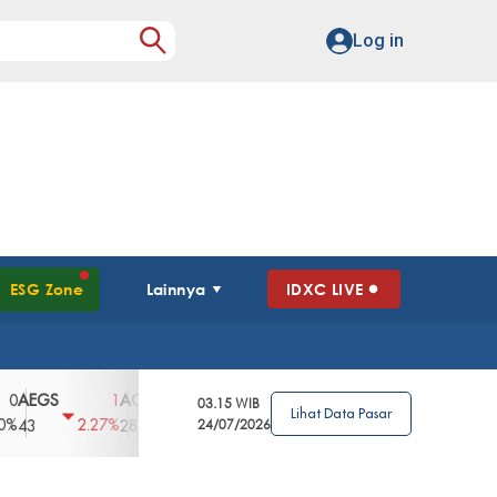
Log in
ESG Zone
Lainnya
IDXC LIVE
GS
AGII
AGRO
AGRS
AHAP
AIM
1
100
4
0
2
03.15 WIB
Lihat Data Pasar
2.27%
3.39%
2.63%
0%
2.04%
2850
148
24/07/2026
62
96
360