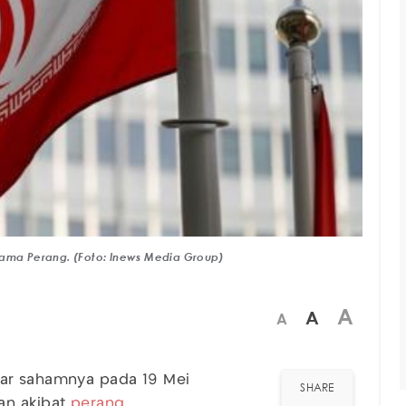
lama Perang. (Foto: Inews Media Group)
A
A
A
ar sahamnya pada 19 Mei
SHARE
an akibat
perang
.