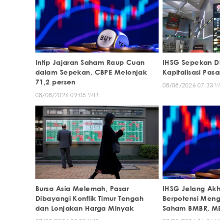
Intip Jajaran Saham Raup Cuan
IHSG Sepekan Dit
dalam Sepekan, CBPE Melonjak
Kapitalisasi Pasa
71,2 persen
08/08/2026 07:33 W
08/08/2026 09:05 WIB
Bursa Asia Melemah, Pasar
IHSG Jelang Akh
Dibayangi Konflik Timur Tengah
Berpotensi Meng
dan Lonjakan Harga Minyak
Saham BMBR, ME