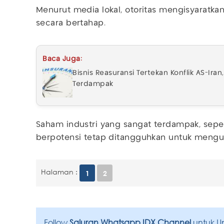
Menurut media lokal, otoritas mengisyaratka
secara bertahap.
Baca Juga:
Bisnis Reasuransi Tertekan Konflik AS-Iran
Terdampak
Saham industri yang sangat terdampak, seper
berpotensi tetap ditangguhkan untuk mengura
Halaman :
1
2
Follow
Saluran Whatsapp IDX Channel
untuk U