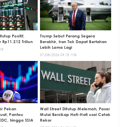
utup Positif,
Trump Sebut Perang Segera
r Rp11.212 Triliun
Berakhir, Iran Tak Dapat Bertahan
Lebih Lama Lagi
IB
07/08/2026 09:18 WIB
ir Pekan
Wall Street Ditutup Melemah, Pasar
uat, Pantau
Mulai Bersikap Hati-Hati usai Cetak
DC, hingga SSIA
Rekor