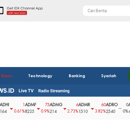
t News
Technology
Banking
Syariah
ADMF
ADMG
ADMR
ADRO
AEGS
1
75
6
60
0
0.61%
0.9%
2.73%
3.82%
0%
8225
214
1510
2540
43