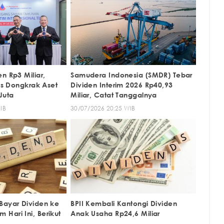
n Rp3 Miliar,
Samudera Indonesia (SMDR) Tebar
gis Dongkrak Aset
Dividen Interim 2026 Rp40,93
Juta
Miliar, Catat Tanggalnya
IB
30/07/2026 20:25 WIB
Bayar Dividen ke
BPII Kembali Kantongi Dividen
Hari Ini, Berikut
Anak Usaha Rp24,6 Miliar