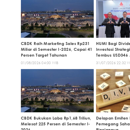
CBDK Raih Marketing Sales Rp231
HUMI Bagi Divide
Miliar di Semester I-2026, Capai 41
Investasi Strate
Persen Target Tahunan
Tembus USD346 
01/08/2026 04:00 WIB
31/07/2026 22:32 W
CBDK Bukukan Laba Rp1,68 Triliun,
Delapan Emiten 
Melesat 225 Persen di Semester I-
Pemegang Saham 
2026
Rinciannya