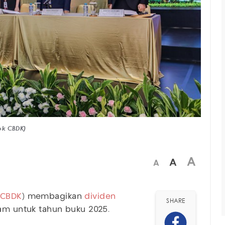
dok CBDK)
A
A
A
CBDK
) membagikan
dividen
SHARE
ham untuk tahun buku 2025.