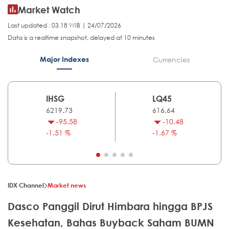
Market Watch
Last updated : 03.18 WIB | 24/07/2026
Data is a realtime snapshot, delayed at 10 minutes
Major Indexes
Currencies
IHSG
LQ45
6219.73
616.64
-95.58
-10.48
-1.51 %
-1.67 %
IDX Channel
Market news
Dasco Panggil Dirut Himbara hingga BPJS
Kesehatan, Bahas Buyback Saham BUMN