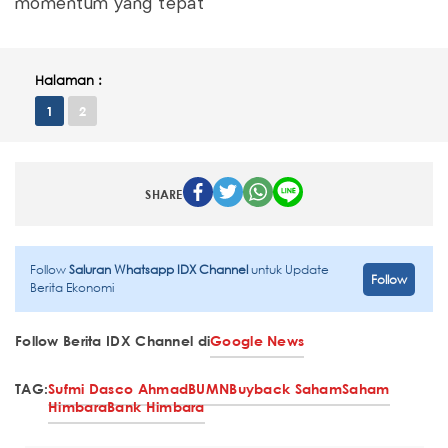
momentum yang tepat
Halaman :
1
2
SHARE
Follow
Saluran Whatsapp IDX Channel
untuk Update
Follow
Berita Ekonomi
Follow Berita IDX Channel di
Google News
TAG:
Sufmi Dasco Ahmad
BUMN
Buyback Saham
Saham
Himbara
Bank Himbara