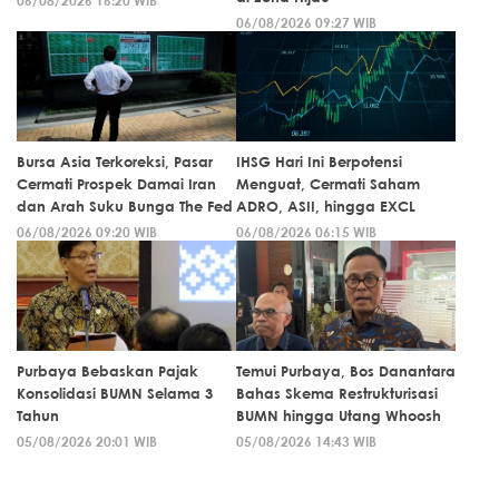
06/08/2026 16:20 WIB
06/08/2026 09:27 WIB
Bursa Asia Terkoreksi, Pasar
IHSG Hari Ini Berpotensi
Cermati Prospek Damai Iran
Menguat, Cermati Saham
dan Arah Suku Bunga The Fed
ADRO, ASII, hingga EXCL
06/08/2026 09:20 WIB
06/08/2026 06:15 WIB
Purbaya Bebaskan Pajak
Temui Purbaya, Bos Danantara
Konsolidasi BUMN Selama 3
Bahas Skema Restrukturisasi
Tahun
BUMN hingga Utang Whoosh
05/08/2026 20:01 WIB
05/08/2026 14:43 WIB