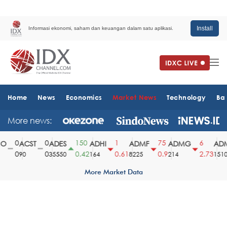
Install
Informasi ekonomi, saham dan keuangan dalam satu aplikasi.
Home
News
Economics
Market News
Technology
Ba
More news:
0
0
150
1
75
6
ACST
ADES
ADHI
ADMF
ADMG
ADM
0
0
0.42
0.61
0.9
2.73
90
35550
164
8225
214
1510
More Market Data