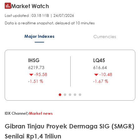
Market Watch
Last updated : 03.18 WIB | 24/07/2026
Data is a realtime snapshot, delayed at 10 minutes
Major Indexes
Currencies
IHSG
LQ45
6219.73
616.64
-95.58
-10.48
-1.51 %
-1.67 %
IDX Channel
Market news
Gibran Tinjau Proyek Dermaga SIG (SMGR)
Senilai Rp1,4 Triliun