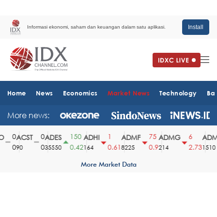
Install
Informasi ekonomi, saham dan keuangan dalam satu aplikasi.
Home
News
Economics
Market News
Technology
Ba
More news:
0
0
150
1
75
6
ACST
ADES
ADHI
ADMF
ADMG
ADMR
0
0
0.42
0.61
0.9
2.73
90
35550
164
8225
214
1510
More Market Data