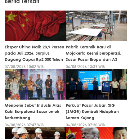
Berita Terkait
Ekspor China Naik 23,9 Persen
Pabrik Keramik Baru di
pada Juli 2026, Surplus
Mojokerto Resmi Beroperasi,
Dagang Capai Rp2.000 Triliun
Sasar Pasar Eropa dan AS
07/08/2026 10:02 WIB
06/08/2026 13:39 WIB
Menperin Sebut Industri Alas
Perkuat Pasar Jabar, SIG
Kaki Berpotensi Besar untuk
(SMGR) Kembali Hidupkan
Berkembang
Semen Kujang
06/08/2026 07:47 WIB
06/08/2026 07:20 WIB