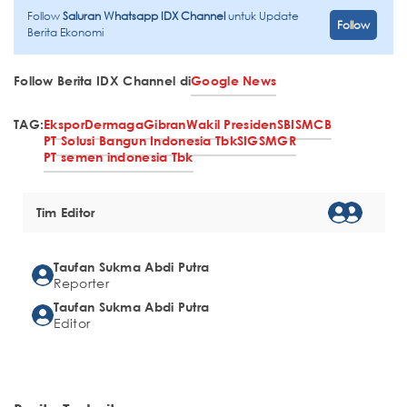
Follow
Saluran Whatsapp IDX Channel
untuk Update
Follow
Berita Ekonomi
Follow Berita IDX Channel di
Google News
TAG:
Ekspor
Dermaga
Gibran
Wakil Presiden
SBI
SMCB
PT Solusi Bangun Indonesia Tbk
SIG
SMGR
PT semen indonesia Tbk
Tim Editor
Taufan Sukma Abdi Putra
Reporter
Taufan Sukma Abdi Putra
Editor