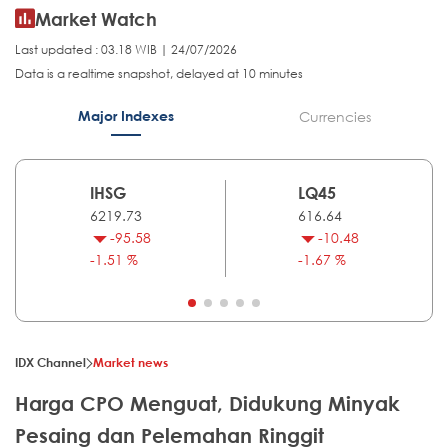
Market Watch
Last updated : 03.18 WIB | 24/07/2026
Data is a realtime snapshot, delayed at 10 minutes
Major Indexes
Currencies
IHSG
LQ45
6219.73
616.64
-95.58
-10.48
-1.51 %
-1.67 %
IDX Channel
Market news
Harga CPO Menguat, Didukung Minyak
Pesaing dan Pelemahan Ringgit