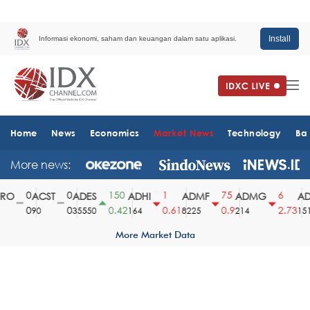
Install
Informasi ekonomi, saham dan keuangan dalam satu aplikasi.
Home
News
Economics
Market News
Technology
Ba
More news:
0
0
150
1
75
6
O
ACST
ADES
ADHI
ADMF
ADMG
AD
0
0
0.42
0.61
0.9
2.73
90
35550
164
8225
214
1510
More Market Data