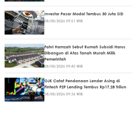
Investor Pasar Modal Tembus 30 Juta SID
08/08/2026 09:51 WIB
Fahri Hamzah Sebut Rumah Subsidi Harus
Dibangun di Atas Tanah Murah Milik
Pemerintah
08/08/2026 09:45 WIB
OJK Catat Pendanaan Lender Asing di
Fintech P2P Lending Tembus Rp17,28 Triliun
08/08/2026 09:36 WIB