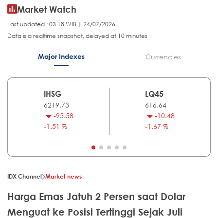
Market Watch
Last updated : 03.18 WIB | 24/07/2026
Data is a realtime snapshot, delayed at 10 minutes
Major Indexes
Currencies
IHSG
LQ45
6219.73
616.64
-95.58
-10.48
-1.51 %
-1.67 %
IDX Channel
Market news
Harga Emas Jatuh 2 Persen saat Dolar
Menguat ke Posisi Tertinggi Sejak Juli