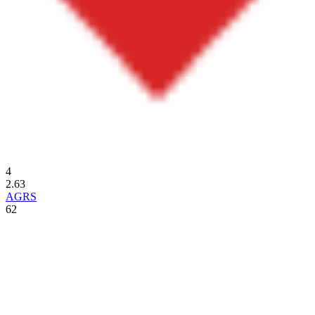
4
2.63
AGRS
62