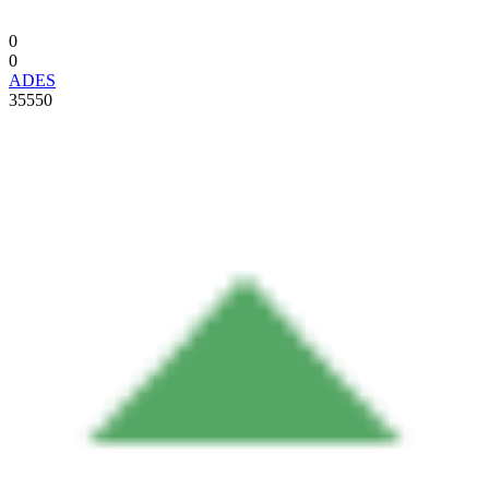
0
0
ADES
35550