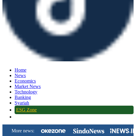
Home
News
Economics
Market News
Technology
Banking
Syariah
ESG Zone
More news: