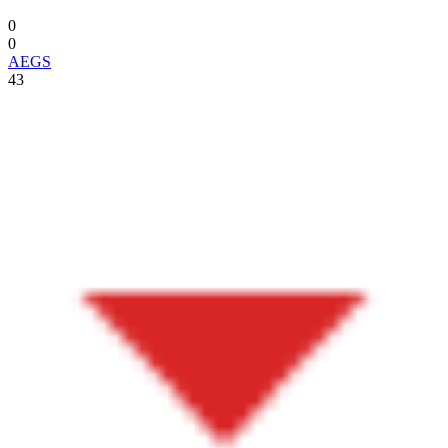
0
0
AEGS
43