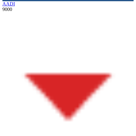
AADI
9000