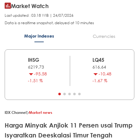
Market Watch
Last updated : 03.18 WIB | 24/07/2026
Data is a realtime snapshot, delayed at 10 minutes
Major Indexes
Currencies
IHSG
LQ45
6219.73
616.64
-95.58
-10.48
-1.51 %
-1.67 %
IDX Channel
Market news
Harga Minyak Anjlok 11 Persen usai Trump
Isyaratkan Deeskalasi Timur Tengah