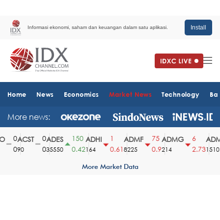
Install
Informasi ekonomi, saham dan keuangan dalam satu aplikasi.
Home
News
Economics
Market News
Technology
Ba
More news:
0
0
150
1
75
6
ACST
ADES
ADHI
ADMF
ADMG
ADMR
0
0
0.42
0.61
0.9
2.73
90
35550
164
8225
214
1510
More Market Data