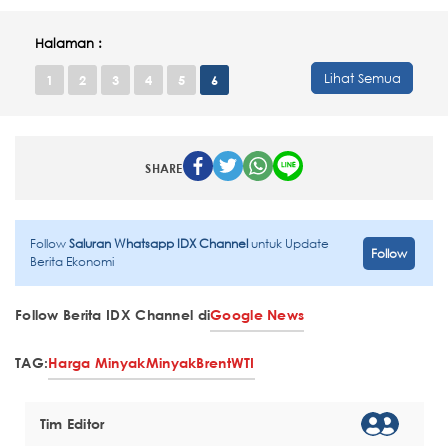
Halaman :
Lihat Semua
1
2
3
4
5
6
SHARE
Follow
Saluran Whatsapp IDX Channel
untuk Update
Follow
Berita Ekonomi
Follow Berita IDX Channel di
Google News
TAG:
Harga Minyak
Minyak
Brent
WTI
Tim Editor