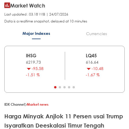
Market Watch
Last updated : 03.18 WIB | 24/07/2026
Data is a realtime snapshot, delayed at 10 minutes
Major Indexes
Currencies
IHSG
LQ45
6219.73
616.64
-95.58
-10.48
-1.51 %
-1.67 %
IDX Channel
Market news
Harga Minyak Anjlok 11 Persen usai Trump
Isyaratkan Deeskalasi Timur Tengah