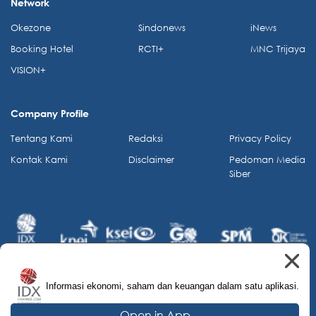
Network
Okezone
Sindonews
iNews
Booking Hotel
RCTI+
MNC Trijaya
VISION+
Company Profile
Tentang Kami
Redaksi
Privacy Policy
Kontak Kami
Disclaimer
Pedoman Media
Siber
Informasi ekonomi, saham dan keuangan dalam satu aplikasi.
© 2026 IDX Channel. All Rights Reserved.
Open in App