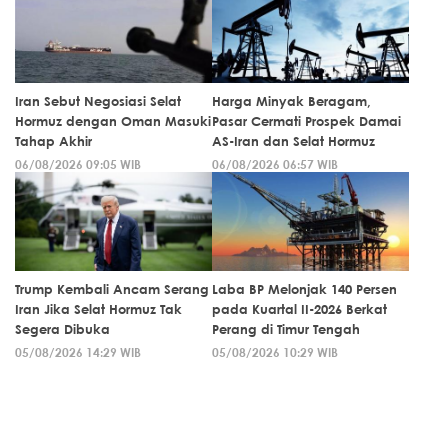
Iran Sebut Negosiasi Selat
Harga Minyak Beragam,
Hormuz dengan Oman Masuki
Pasar Cermati Prospek Damai
Tahap Akhir
AS-Iran dan Selat Hormuz
06/08/2026 09:05 WIB
06/08/2026 06:57 WIB
Trump Kembali Ancam Serang
Laba BP Melonjak 140 Persen
Iran Jika Selat Hormuz Tak
pada Kuartal II-2026 Berkat
Segera Dibuka
Perang di Timur Tengah
05/08/2026 14:29 WIB
05/08/2026 10:29 WIB