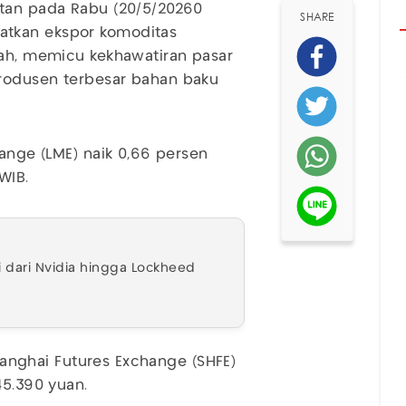
atan pada Rabu (20/5/20260
SHARE
atkan ekspor komoditas
tah, memicu kekhawatiran pasar
rodusen terbesar bahan baku
hange (LME) naik 0,66 persen
WIB.
 dari Nvidia hingga Lockheed
Shanghai Futures Exchange (SHFE)
45.390 yuan.