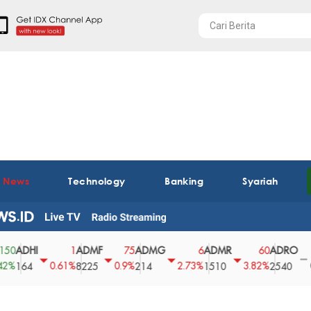
t News
Technology
Banking
Syariah
HI
ADMF
ADMG
ADMR
ADRO
AE
1
75
6
60
0
0.61%
0.9%
2.73%
3.82%
0%
4
8225
214
1510
2540
43