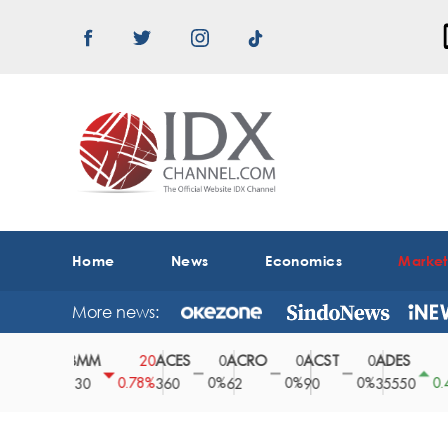
Home
News
Economics
Marke
More news:
ABMM
ACES
ACRO
ACST
ADES
AD
0
20
0
0
0
150
0%
0.78%
0%
0%
0%
0.42%
2530
360
62
90
35550
16