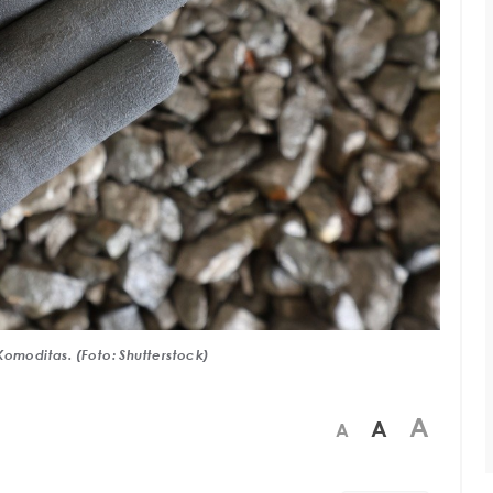
omoditas. (Foto: Shutterstock)
A
A
A