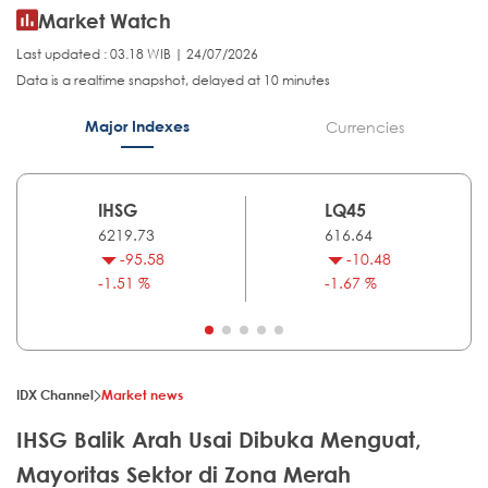
Market Watch
Last updated : 03.18 WIB | 24/07/2026
Data is a realtime snapshot, delayed at 10 minutes
Major Indexes
Currencies
IHSG
LQ45
6219.73
616.64
-95.58
-10.48
-1.51 %
-1.67 %
IDX Channel
Market news
IHSG Balik Arah Usai Dibuka Menguat,
Mayoritas Sektor di Zona Merah