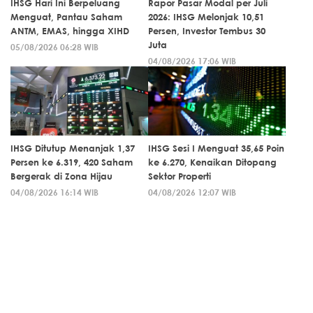
IHSG Hari Ini Berpeluang
Rapor Pasar Modal per Juli
Menguat, Pantau Saham
2026: IHSG Melonjak 10,51
ANTM, EMAS, hingga XIHD
Persen, Investor Tembus 30
Juta
05/08/2026 06:28 WIB
04/08/2026 17:06 WIB
IHSG Ditutup Menanjak 1,37
IHSG Sesi I Menguat 35,65 Poin
Persen ke 6.319, 420 Saham
ke 6.270, Kenaikan Ditopang
Bergerak di Zona Hijau
Sektor Properti
04/08/2026 16:14 WIB
04/08/2026 12:07 WIB