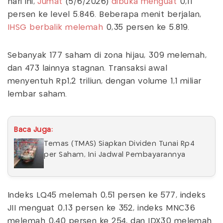
hari ini,
Jumat
(5/6/2026)
dibuka menguat
0,11
persen ke level 5.846. Beberapa menit berjalan,
IHSG berbalik melemah
0,35 persen ke 5.819.
Sebanyak 177 saham di zona hijau, 309 melemah,
dan 473 lainnya stagnan. Transaksi awal
menyentuh Rp1,2 triliun, dengan volume 1,1 miliar
lembar saham.
Baca Juga:
Temas (TMAS) Siapkan Dividen Tunai Rp4
per Saham, Ini Jadwal Pembayarannya
Indeks LQ45 melemah 0,51 persen ke 577, indeks
JII menguat 0,13 persen ke 352, indeks MNC36
melemah 0,40 persen ke 254, dan IDX30 melemah