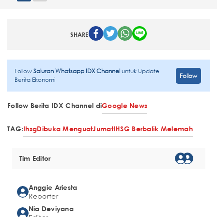
SHARE
Follow
Saluran Whatsapp IDX Channel
untuk Update
Follow
Berita Ekonomi
Follow Berita IDX Channel di
Google News
TAG:
Ihsg
Dibuka Menguat
Jumat
IHSG Berbalik Melemah
Tim Editor
Anggie Ariesta
Reporter
Nia Deviyana