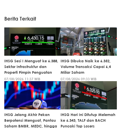
Berita Terkait
IHSG Sesi I Menguat ke 6.388,
IHSG Dibuka Naik ke 6.352,
Sektor Infrastruktur dan
Volume Transaksi Capai 6,4
Properti Pimpin Penguatan
Miliar Saham
07/08/2026 11:37 WIB
07/08/2026 09:33 WIB
IHSG Jelang Akhir Pekan
IHSG Hari Ini Ditutup Melemah
Berpotensi Menguat, Pantau
ke 6.343, TALF dan BACH
Saham BMBR, MEDC, hingga
Puncaki Top Losers