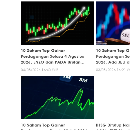
10 Saham Top Gainer
10 Saham Top G
Perdagangan Selasa 4 Agustus
Perdagangan Sen
2026, ENZO dan PADA Urutan
2026, Ada JELI 
Teratas
04/08/2026 16:40 WIB
03/08/2026 16:21 W
10 Saham Top Gainer
IHSG Ditutup Nai