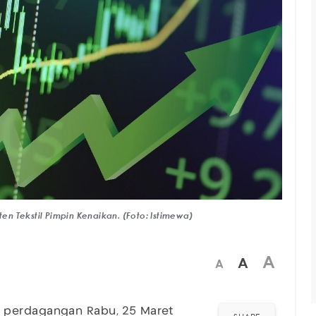
n Tekstil Pimpin Kenaikan. (Foto: Istimewa)
A
A
A
 perdagangan Rabu, 25 Maret