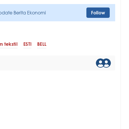
pdate Berita Ekonomi
Follow
 tekstil
ESTI
BELL