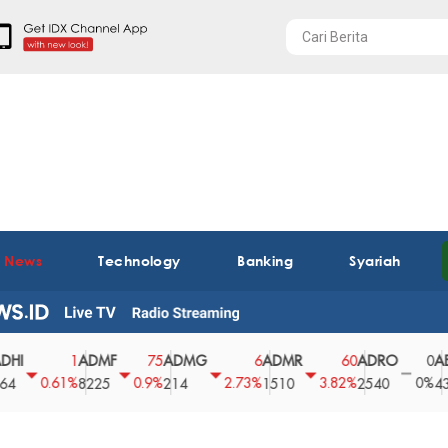
t News
Technology
Banking
Syariah
ADMF
ADMG
ADMR
ADRO
AEGS
1
75
6
60
0
0.61%
0.9%
2.73%
3.82%
0%
8225
214
1510
2540
43