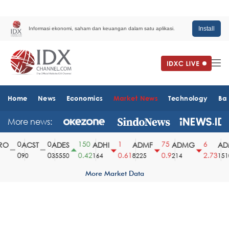
Install
Informasi ekonomi, saham dan keuangan dalam satu aplikasi.
Home
News
Economics
Market News
Technology
Ba
More news:
0
0
150
1
75
6
O
ACST
ADES
ADHI
ADMF
ADMG
ADM
0
0
0.42
0.61
0.9
2.73
90
35550
164
8225
214
1510
More Market Data