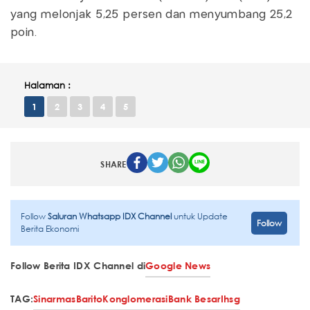
yang melonjak 5,25 persen dan menyumbang 25,2
poin.
Halaman :
1
2
3
4
5
SHARE
Follow
Saluran Whatsapp IDX Channel
untuk Update
Follow
Berita Ekonomi
Follow Berita IDX Channel di
Google News
TAG:
Sinarmas
Barito
Konglomerasi
Bank Besar
Ihsg