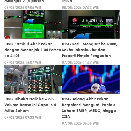
Melonjak 71,2 persen
Triliun
08/08/2026 09:05 WIB
08/08/2026 07:33 WIB
IHSG Sambut Akhir Pekan
IHSG Sesi I Menguat ke 6.388,
dengan Menanjak 1,04 Persen
Sektor Infrastruktur dan
ke 6.409
Properti Pimpin Penguatan
07/08/2026 16:07 WIB
07/08/2026 11:37 WIB
IHSG Dibuka Naik ke 6.352,
IHSG Jelang Akhir Pekan
Volume Transaksi Capai 6,4
Berpotensi Menguat, Pantau
Miliar Saham
Saham BMBR, MEDC, hingga
SSIA
07/08/2026 09:33 WIB
07/08/2026 06:36 WIB