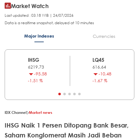
Market Watch
Last updated : 03.18 WIB | 24/07/2026
Data is a realtime snapshot, delayed at 10 minutes
Major Indexes
Currencies
IHSG
LQ45
6219.73
616.64
-95.58
-10.48
-1.51 %
-1.67 %
IDX Channel
Market news
IHSG Naik 1 Persen Ditopang Bank Besar,
Saham Konglomerat Masih Jadi Beban