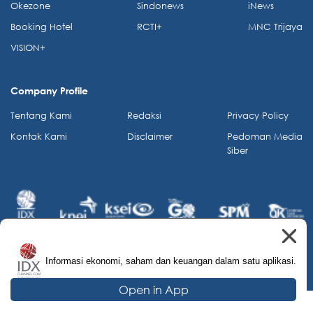
Okezone
Sindonews
iNews
Booking Hotel
RCTI+
MNC Trijaya
VISION+
Company Profile
Tentang Kami
Redaksi
Privacy Policy
Kontak Kami
Disclaimer
Pedoman Media
Siber
Informasi ekonomi, saham dan keuangan dalam satu aplikasi.
© 2026 IDX Channel. All Rights Reserved.
Open in App