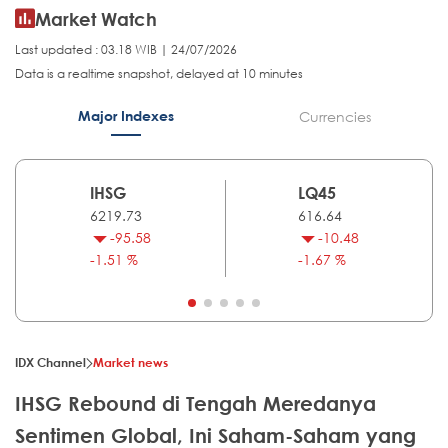
Market Watch
Last updated : 03.18 WIB | 24/07/2026
Data is a realtime snapshot, delayed at 10 minutes
Major Indexes
Currencies
IHSG
LQ45
6219.73
616.64
-95.58
-10.48
-1.51 %
-1.67 %
IDX Channel
Market news
IHSG Rebound di Tengah Meredanya
Sentimen Global, Ini Saham-Saham yang