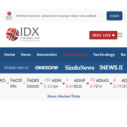
Install
Informasi ekonomi, saham dan keuangan dalam satu aplikasi.
Home
News
Economics
Market News
Technology
Ba
More news:
0
0
150
1
75
6
O
ACST
ADES
ADHI
ADMF
ADMG
ADM
0
0
0.42
0.61
0.9
2.73
90
35550
164
8225
214
1510
More Market Data