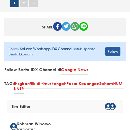
1
2
3
SHARE
Follow
Saluran Whatsapp IDX Channel
untuk Update
Follow
Berita Ekonomi
Follow Berita IDX Channel di
Google News
TAG:
Ihsg
konflik di timur tengah
Pasar Keuangan
Saham
HUMI
UNTR
Tim Editor
Rohman Wibowo
Reporter