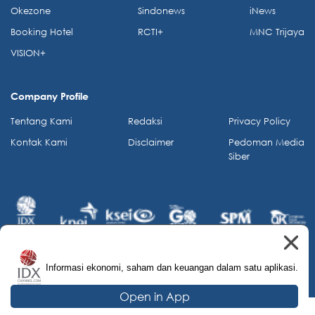
Okezone
Sindonews
iNews
Booking Hotel
RCTI+
MNC Trijaya
VISION+
Company Profile
Tentang Kami
Redaksi
Privacy Policy
Kontak Kami
Disclaimer
Pedoman Media
Siber
Informasi ekonomi, saham dan keuangan dalam satu aplikasi.
© 2026 IDX Channel. All Rights Reserved.
Open in App