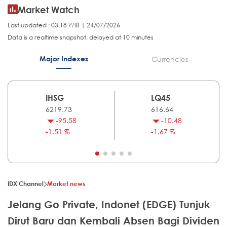
Market Watch
Last updated : 03.18 WIB | 24/07/2026
Data is a realtime snapshot, delayed at 10 minutes
Major Indexes
Currencies
IHSG
LQ45
6219.73
616.64
-95.58
-10.48
-1.51 %
-1.67 %
IDX Channel
Market news
Jelang Go Private, Indonet (EDGE) Tunjuk
Dirut Baru dan Kembali Absen Bagi Dividen