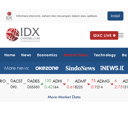
Install
Informasi ekonomi, saham dan keuangan dalam satu aplikasi.
Home
News
Economics
Market News
Technology
Ba
More news:
0
0
150
1
75
6
O
ACST
ADES
ADHI
ADMF
ADMG
ADM
0
0
0.42
0.61
0.9
2.73
90
35550
164
8225
214
1510
More Market Data