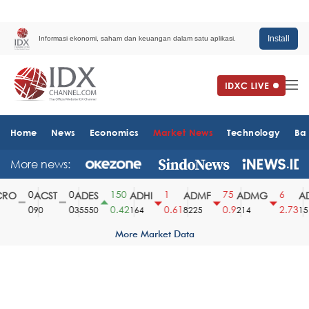
Install
Informasi ekonomi, saham dan keuangan dalam satu aplikasi.
Home
News
Economics
Market News
Technology
Ba
More news:
0
0
150
1
75
6
RO
ACST
ADES
ADHI
ADMF
ADMG
AD
0
0
0.42
0.61
0.9
2.73
90
35550
164
8225
214
151
More Market Data