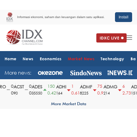
Install
Informasi ekonomi, saham dan keuangan dalam satu aplikasi.
Home
News
Economics
Market News
Technology
Ba
More news:
0
0
150
1
75
6
O
ACST
ADES
ADHI
ADMF
ADMG
ADM
0
0
0.42
0.61
0.9
2.73
90
35550
164
8225
214
1510
More Market Data