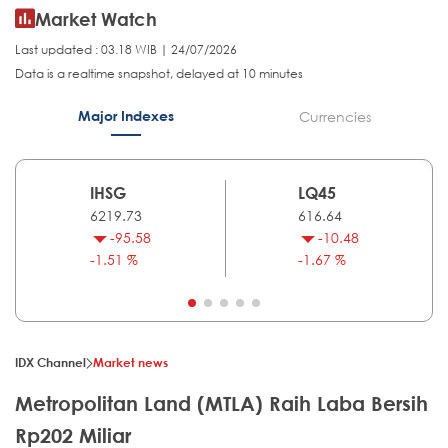
Market Watch
Last updated : 03.18 WIB | 24/07/2026
Data is a realtime snapshot, delayed at 10 minutes
Major Indexes
Currencies
IHSG
LQ45
6219.73
616.64
-95.58
-10.48
-1.51 %
-1.67 %
IDX Channel
Market news
Metropolitan Land (MTLA) Raih Laba Bersih
Rp202 Miliar