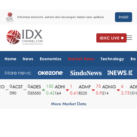
Install
Informasi ekonomi, saham dan keuangan dalam satu aplikasi.
Home
News
Economics
Market News
Technology
Ba
More news:
0
0
150
1
75
6
O
ACST
ADES
ADHI
ADMF
ADMG
ADM
0
0
0.42
0.61
0.9
2.73
90
35550
164
8225
214
1510
More Market Data