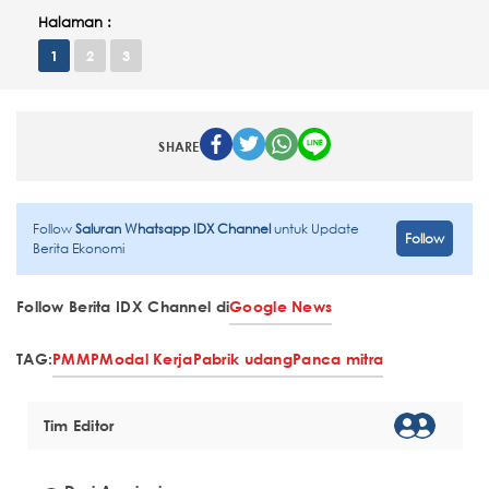
Halaman :
1
2
3
SHARE
Follow
Saluran Whatsapp IDX Channel
untuk Update
Follow
Berita Ekonomi
Follow Berita IDX Channel di
Google News
TAG:
PMMP
Modal Kerja
Pabrik udang
Panca mitra
Tim Editor