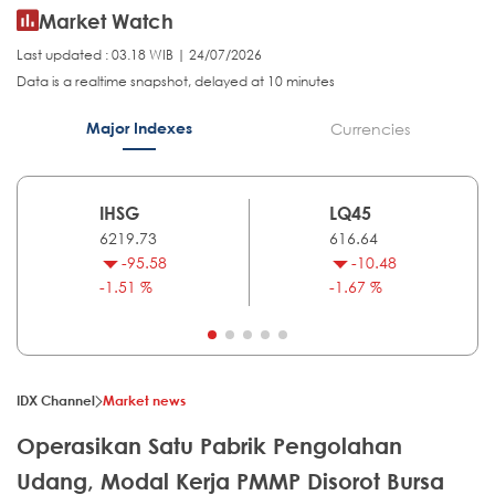
Market Watch
Last updated : 03.18 WIB | 24/07/2026
Data is a realtime snapshot, delayed at 10 minutes
Major Indexes
Currencies
IHSG
LQ45
6219.73
616.64
-95.58
-10.48
-1.51 %
-1.67 %
IDX Channel
Market news
Operasikan Satu Pabrik Pengolahan
Udang, Modal Kerja PMMP Disorot Bursa