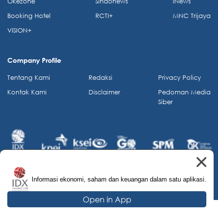
Okezone
Sindonews
iNews
Booking Hotel
RCTI+
MNC Trijaya
VISION+
Company Profile
Tentang Kami
Redaksi
Privacy Policy
Kontak Kami
Disclaimer
Pedoman Media
Siber
Informasi ekonomi, saham dan keuangan dalam satu aplikasi.
© 2026 IDX Channel. All Rights Reserved.
Open in App