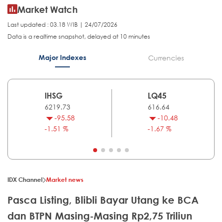
Market Watch
Last updated : 03.18 WIB | 24/07/2026
Data is a realtime snapshot, delayed at 10 minutes
Major Indexes
Currencies
IHSG
LQ45
6219.73
616.64
-95.58
-10.48
-1.51 %
-1.67 %
IDX Channel
Market news
Pasca Listing, Blibli Bayar Utang ke BCA
dan BTPN Masing-Masing Rp2,75 Triliun