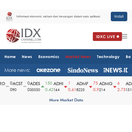
Install
Informasi ekonomi, saham dan keuangan dalam satu aplikasi.
Home
News
Economics
Market News
Technology
Ba
More news:
0
0
150
1
75
6
O
ACST
ADES
ADHI
ADMF
ADMG
ADM
0
0
0.42
0.61
0.9
2.73
90
35550
164
8225
214
1510
More Market Data