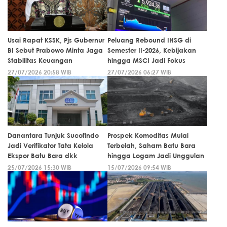
Usai Rapat KSSK, Pjs Gubernur
Peluang Rebound IHSG di
BI Sebut Prabowo Minta Jaga
Semester II-2026, Kebijakan
Stabilitas Keuangan
hingga MSCI Jadi Fokus
27/07/2026 20:58 WIB
27/07/2026 06:27 WIB
Danantara Tunjuk Sucofindo
Prospek Komoditas Mulai
Jadi Verifikator Tata Kelola
Terbelah, Saham Batu Bara
Ekspor Batu Bara dkk
hingga Logam Jadi Unggulan
25/07/2026 15:30 WIB
15/07/2026 09:54 WIB