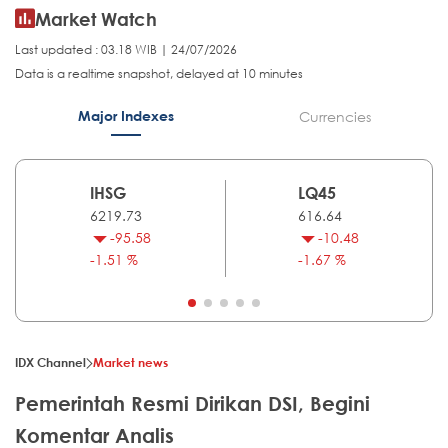
Market Watch
Last updated : 03.18 WIB | 24/07/2026
Data is a realtime snapshot, delayed at 10 minutes
Major Indexes
Currencies
IHSG
LQ45
6219.73
616.64
-95.58
-10.48
-1.51 %
-1.67 %
IDX Channel
Market news
Pemerintah Resmi Dirikan DSI, Begini
Komentar Analis