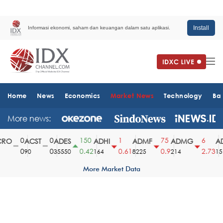
Install
Informasi ekonomi, saham dan keuangan dalam satu aplikasi.
Home
News
Economics
Market News
Technology
Ba
More news:
0
0
150
1
75
6
RO
ACST
ADES
ADHI
ADMF
ADMG
AD
0
0
0.42
0.61
0.9
2.73
90
35550
164
8225
214
1510
More Market Data