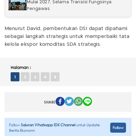
Mulai 2027, Selama Transisi Fungsinya
Pengawas
Menurut David, pembentukan DSI dapat dipahami
sebagai langkah strategis untuk memperbaiki tata
kelola ekspor komoditas SDA strategis.
Halaman :
1
2
3
4
5
SHARE
Follow
Saluran Whatsapp IDX Channel
untuk Update
Follow
Berita Ekonomi