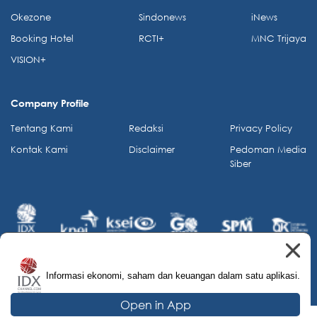
Okezone
Sindonews
iNews
Booking Hotel
RCTI+
MNC Trijaya
VISION+
Company Profile
Tentang Kami
Redaksi
Privacy Policy
Kontak Kami
Disclaimer
Pedoman Media
Siber
Informasi ekonomi, saham dan keuangan dalam satu aplikasi.
© 2026 IDX Channel. All Rights Reserved.
Open in App