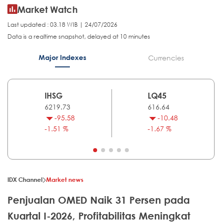
Market Watch
Last updated : 03.18 WIB | 24/07/2026
Data is a realtime snapshot, delayed at 10 minutes
Major Indexes
Currencies
IHSG
LQ45
6219.73
616.64
-95.58
-10.48
-1.51 %
-1.67 %
IDX Channel
Market news
Penjualan OMED Naik 31 Persen pada
Kuartal I-2026, Profitabilitas Meningkat