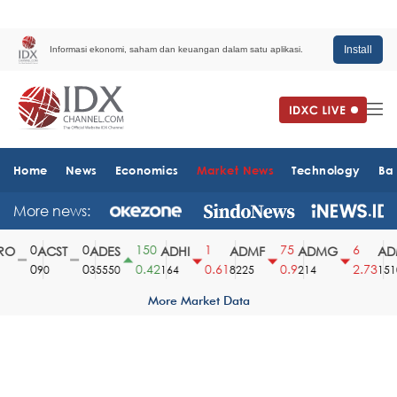
Install
Informasi ekonomi, saham dan keuangan dalam satu aplikasi.
Home
News
Economics
Market News
Technology
Ba
More news:
0
0
150
1
75
6
O
ACST
ADES
ADHI
ADMF
ADMG
ADM
0
0
0.42
0.61
0.9
2.73
90
35550
164
8225
214
1510
More Market Data