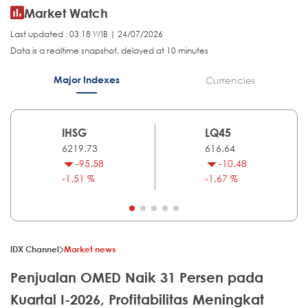
Market Watch
Last updated : 03.18 WIB | 24/07/2026
Data is a realtime snapshot, delayed at 10 minutes
Major Indexes
Currencies
IHSG
LQ45
6219.73
616.64
-95.58
-10.48
-1.51 %
-1.67 %
IDX Channel
Market news
Penjualan OMED Naik 31 Persen pada
Kuartal I-2026, Profitabilitas Meningkat