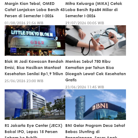
Margin Kian Tebal, OMED
Mitra Keluarga (MIKA) Cetak
Catat Lonjakan Laba Bersih 43
Laba Bersih Rp684 Miliar di
Persen di Semester I-2026
Semester I-2026
01/08/2026 21:56 WIB
29/07/2026 00:05 WIB
Blok M Jadi Kawasan Rendah
Menkes Sebut 750 Ribu
Emisi, Bisa Hasilkan Manfaat
Kematian per Tahun Bisa
Kesehatan Senilai Rp1,9 Triliun
Dicegah Lewat Cek Kesehatan
Gratis
25/06/2026 23:00 WIB
23/06/2026 11:45 WIB
RS Jakarta Eye Center (JECX)
BNI Gelar Program Desa Sehat
Bakal IPO, Lepas 15 Persen
Bebas Stunting di
Saham ke Publik
Pangalengan, Sasar Anak