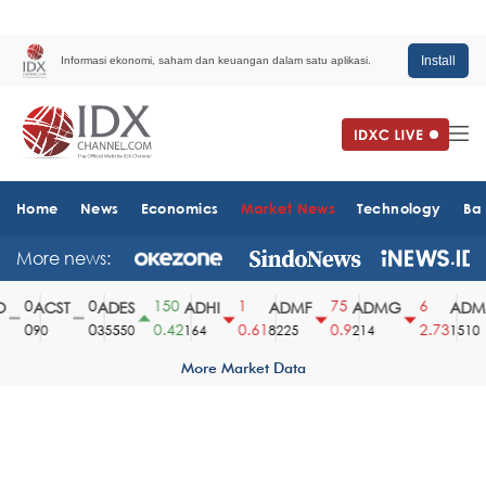
Install
Informasi ekonomi, saham dan keuangan dalam satu aplikasi.
Home
News
Economics
Market News
Technology
Ba
More news:
0
0
150
1
75
6
ACST
ADES
ADHI
ADMF
ADMG
ADMR
0
0
0.42
0.61
0.9
2.73
90
35550
164
8225
214
1510
More Market Data