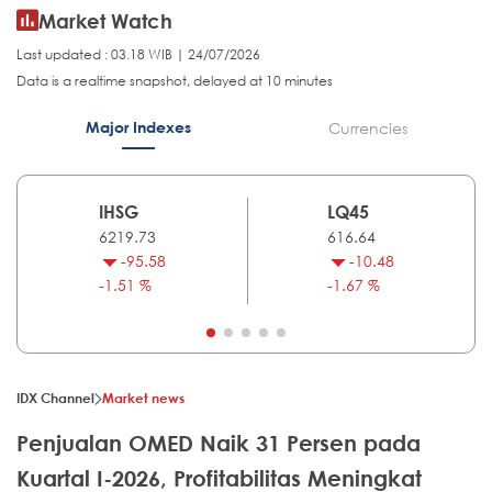
Market Watch
Last updated : 03.18 WIB | 24/07/2026
Data is a realtime snapshot, delayed at 10 minutes
Major Indexes
Currencies
IHSG
LQ45
6219.73
616.64
-95.58
-10.48
-1.51 %
-1.67 %
IDX Channel
Market news
Penjualan OMED Naik 31 Persen pada
Kuartal I-2026, Profitabilitas Meningkat