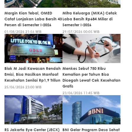
Margin Kian Tebal, OMED
Mitra Keluarga (MIKA) Cetak
Catat Lonjakan Laba Bersih 43
Laba Bersih Rp684 Miliar di
Persen di Semester I-2026
Semester I-2026
01/08/2026 21:56 WIB
29/07/2026 00:05 WIB
Blok M Jadi Kawasan Rendah
Menkes Sebut 750 Ribu
Emisi, Bisa Hasilkan Manfaat
Kematian per Tahun Bisa
Kesehatan Senilai Rp1,9 Triliun
Dicegah Lewat Cek Kesehatan
Gratis
25/06/2026 23:00 WIB
23/06/2026 11:45 WIB
RS Jakarta Eye Center (JECX)
BNI Gelar Program Desa Sehat