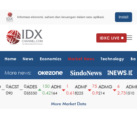
Install
Informasi ekonomi, saham dan keuangan dalam satu aplikasi.
Home
News
Economics
Market News
Technology
Ba
More news:
0
0
150
1
75
6
ACST
ADES
ADHI
ADMF
ADMG
ADMR
0
0
0.42
0.61
0.9
2.73
90
35550
164
8225
214
1510
More Market Data