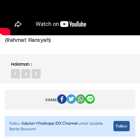
(Rahmat Fiansyah)
Halaman :
1
2
3
SHARE
Follow
Saluran Whatsapp IDX Channel
untuk Update
Follow
Berita Ekonomi